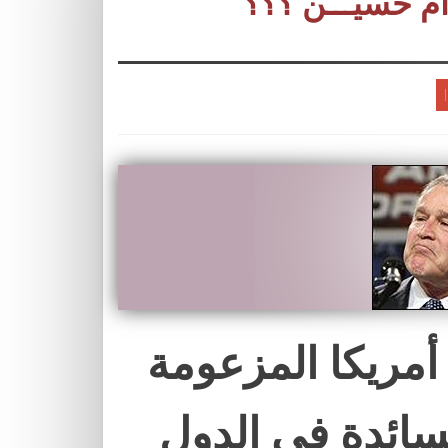
ام حسيـــن ؟؟؟
أمريكا المزعومة
سائدة في الدول