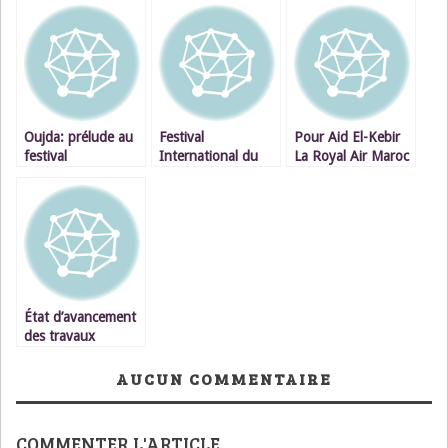
Oujda: prélude au
Festival
Pour Aid El-Kebir
festival
International du
La Royal Air Maroc
international Fu
Raï à Oujda
m’a offert un
RAI Le groupe
voyage
américain – MC
cauchemardesque,
RAI – à Oujda
à mes frais s’il vous
plait !
État d’avancement
des travaux
d’aménagement de
l’agropole de
AUCUN COMMENTAIRE
Berkane
COMMENTER L'ARTICLE