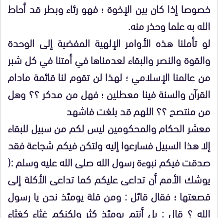
خصوصا إذا كان بين الإخوة ؛ فهو رئاء وبطر قد أحاط
الله به علما وحذر منه.
لو تأملنا هذه الأوامر الإلهية المفضية إلى الوحدة
والقوة والنصر والبقاء لعدمناها في أمتنا في كل شبر
من عالمنا الإسلامي ؛ لهذا لن تقوم لنا قائمة مادام
القرآن والسنة فينا معطلين ؛ فهل من مدكر ؟؟ وهل
من منتصح ؟؟ اللهم قد بلغت فاشهد
معشر الحكام والمحكومين ليس لكم من سبيل للبقاء
إلا هذا السبيل فسارعوا إليه ولتكن فيكم شجاعة فقد
صدقت فيكم نبوءة رسول الله صلى الله عليه وسلم :(
يوشك الأمم أن تداعى عليكم كما تداعى الأكلة إلى
قصعتها ؛ فقال قائل : ومن قلة يومئذ نحن يا رسول
الله ؟ قال : بل أنتم يومئذ كثر ولكنكم غثاء كغثاء