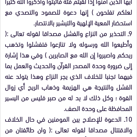
أيها الذين آمنوا إذا لقيتم فئة فاثبتوا واذكروا الله كثيرا
لعلكم تفلحون ) إنها دعوة للصمود والتصدي مع
استحضار المعية الإلهية والتبشير بالانتصار.
9ـ التحذير من النزاع والفشل مصداقا لقوله تعالى :(
وأطيعوا الله ورسوله ولا تنازعوا فتفشلوا وتذهب
ريحكم واصبروا إن الله مع الصابرين ) وفي هذا إشارة
إلى ضرورة وحدة المصدر القرآن والحديث والعمل بما
فيهما تجنبا للخلاف الذي يجر النزاع وهذا يتولد عنه
الفشل والنتيجة هي الهزيمة وذهاب الريح أي زوال
القوة ؛ وكل ذلك لا بد له من صبر فليس من اليسير
المحافظة على وحدة الصف.
10ـ الدعوة للإصلاح بين المومنين في حال الخلاف
والاقتتال مصداقا لقوله تعالى :( وان طائفتان من