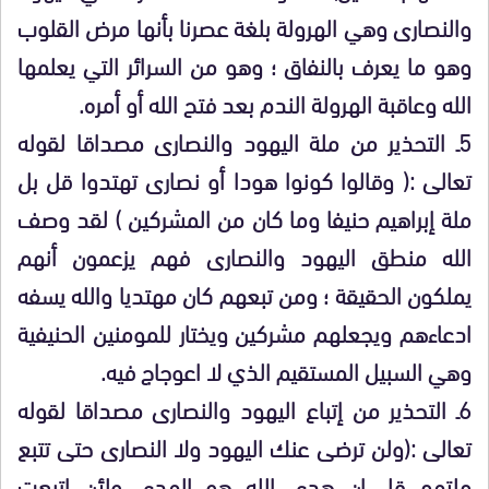
والنصارى وهي الهرولة بلغة عصرنا بأنها مرض القلوب
وهو ما يعرف بالنفاق ؛ وهو من السرائر التي يعلمها
الله وعاقبة الهرولة الندم بعد فتح الله أو أمره.
5ـ التحذير من ملة اليهود والنصارى مصداقا لقوله
تعالى :( وقالوا كونوا هودا أو نصارى تهتدوا قل بل
ملة إبراهيم حنيفا وما كان من المشركين ) لقد وصف
الله منطق اليهود والنصارى فهم يزعمون أنهم
يملكون الحقيقة ؛ ومن تبعهم كان مهتديا والله يسفه
ادعاءهم ويجعلهم مشركين ويختار للمومنين الحنيفية
وهي السبيل المستقيم الذي لا اعوجاج فيه.
6ـ التحذير من إتباع اليهود والنصارى مصداقا لقوله
تعالى :(ولن ترضى عنك اليهود ولا النصارى حتى تتبع
ملتهم قل إن هدى الله هو الهدى ولئن اتبعت