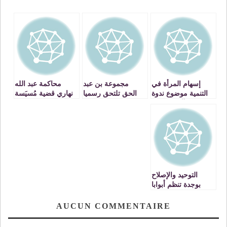
إسهام المرأة في
مجموعة بن عبد
محاكمة عبد الله
التنمية موضوع ندوة
الحق تلتحق رسميا
نهاري قضية مُسيَسة
بكلية الآداب بوجدة
بالعدالة والتنمية
وتحريك المتابعة دليل
بوجدة
على استقلالية
القضاء
التوحيد والإصلاح
بوجدة تنظم أبوابا
مفتوحة ابتداء من 08
رمضان
AUCUN COMMENTAIRE