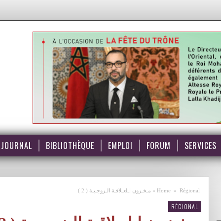
JOURNAL
BIBLIOTHÈQUE
EMPLOI
FORUM
SERVICES
Régional
»
Home
»
مـخـزون اـلعـلاقـة الـزوجـيـة ( 2 )
RÉGIONAL