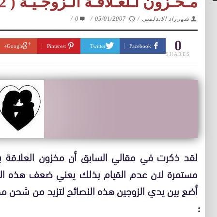
مـخـزون اـلعـلاقـة الـزوجـيـة ( 2 )
شهرزاد الاندلسي
/
05/01/2007
/
0
/
0
Google+
Pinterest
Twitter
Facebook
SHARES
لقد ذكرت في مقالي السابق أن مخزون العلاقة بي
مستمرة لان عدم القيام بذلك يعني ضعف هذه الع
أضع بين يدي الزوجين هذه النصائح لتزيد من شحن مخز