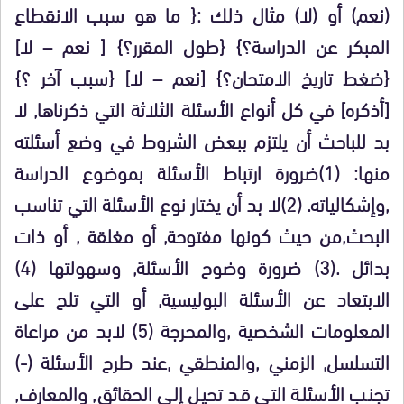
(نعم) أو (لا) مثال ذلك :{ ما هو سبب الانقطاع
المبكر عن الدراسة؟} {طول المقرر؟} [ نعم – لا]
{ضغط تاريخ الامتحان؟} [نعم – لا] {سبب آخر ؟}
[أذكره] في كل أنواع الأسئلة الثلاثة التي ذكرناها, لا
بد للباحث أن يلتزم ببعض الشروط في وضع أسئلته
منها: (1)ضرورة ارتباط الأسئلة بموضوع الدراسة
,وإشكالياته. (2)لا بد أن يختار نوع الأسئلة التي تناسب
البحث,من حيث كونها مفتوحة, أو مغلقة , أو ذات
بدائل .(3) ضرورة وضوح الأسئلة, وسهولتها (4)
الابتعاد عن الأسئلة البوليسية, أو التي تلح على
المعلومات الشخصية ,والمحرجة (5) لابد من مراعاة
التسلسل, الزمني ,والمنطقي ,عند طرح الأسئلة (-)
تجنب الأسئلة التي قد تحيل إلى الحقائق, والمعارف,