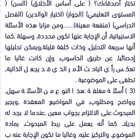
تختار أصدقاءك؟ ( على أساس الأخلاق) (السن) (
المستوى التعليمي) (الجوار) (اختيار الوالدين) (الفصل
الدراسي) (منفعة معينة)…….ومن مزايا هذه الأسئلة
الاستبيانية, أن الإجابة عنها تكون محددة, وسهلة ,كما
أنها سريعة التحليل, وذات كلفة قليلة,ويمكن تحليلها
إحصائيا, عن طريق الحاسوب, وإن كانت غالبا ما
تعكس رأي الباحث الأمر الذي قد يجعل الذاتية,
تطغى على الموضوعية .
(3) أسئلة مغلقة :هذا النوع من الأسئلة سهل,
وواضح ومطلوب, في المواضيع المعقدة ,ويجبر
المبحوث على الالتزام بجواب معين ,عندما لا يجد له
بديلا. كما أنه يعمل على ربط المبحوث, بمادة
الموضوع, والتركيز عليه. وغالبا ما تكون الإجابة عنه ب