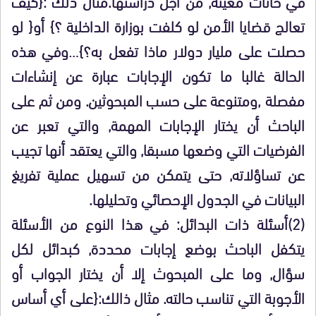
في خانات معينة, من أجل دراستها.مثال ذلك :{كيف
تعالج قضايا الأمن لو كلفت بوزارة الداخلية ؟} أو{ لو
حصلت على مليار دولار ماذا تفعل به؟}…وفي هذه
الحالة غالبا ما تكون الإجابات عبارة عن إنشاءات
مفصلة ,ومتنوعة على حسب المبحوثين. ومن ثم على
الباحث أن يختار الإجابات المهمة, والتي تعبر عن
الفرضيات التي وضعها مسبقا, والتي يعتقد أنها تجيب
عن تساؤلاته, حتى يتمكن من تسهيل عملية تفريغ
البيانات في الجدول الإحصائي وتحليلها.
(2)أسئلة ذات البدائل: في هذا النوع من الأسئلة
يتكفل الباحث بوضع إجابات محددة, كبدائل لكل
سؤال, وما على المبحوث إلا أن يختار الجواب أو
الأجوبة التي تناسب حالته. مثال ذالك:{على أي أساس