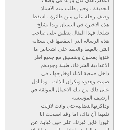
الماكر،الذي كان بارعا في وصف
الحديقة ، وحين طلب منه الاستاذ
وصف رحلة على متن طائرة ، اسقط
هذه الاخيرة في البستان وبدا يشلخ
شلخا. فهذا المثال ينطبق على صاحب
هذه الرسالة التي اسقطها في بستانه
النثن بالغيظ والحقد على اشخاص ما
فتؤوا يعملون وبتنسيق مع جميع اطر
الاعدادية الشرفاء، طيلة وجودهم
داخل جمعية الاباء اوخارجها ، في
صمت وهدوء ونكران الذات ، وما ادل
على ذلك من تلك الاعمال الموثقة في
ارشيف المؤسسة
وذاكرتهاالنضاليةحتى وانت لازلت
تلميذا آن ذاك، اما وقد اصبحت ابا
غيورا فاين غيرتك على حين غيابك عن