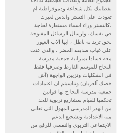
الجموع العامة ولقاءات الجمعية للادلاء
بفطانتك بكل شجاعة ودموقراطية ام
تعودت على التستر والدس لغيرك
،كالتستر وراء اسماء مستعارة لحاجة
في نفسك، وارسال الرسائل المفتوحة
لحق تريد به باطل ، ايها الاب الغيور
على غياب صديقه المضر ، والذي عثت
معه فسادا بميزانية جمعية مدرسة
النجاح للموسم الفارط وصرفها فقط
في الشكليات وتزيين الواجهة (آش
خصك آلعريان) وتناسيتم ان اعتمادات
جمعية مدرسة النجا ح لها قوانين
تحكمها للقيام بمشاريع تربوية للحد
من الهدر المدرسي المهول التي تعاني
منه الاعدادية وتشجيع الدعم
الاجتماعي التربوي والنفسي للرفع من