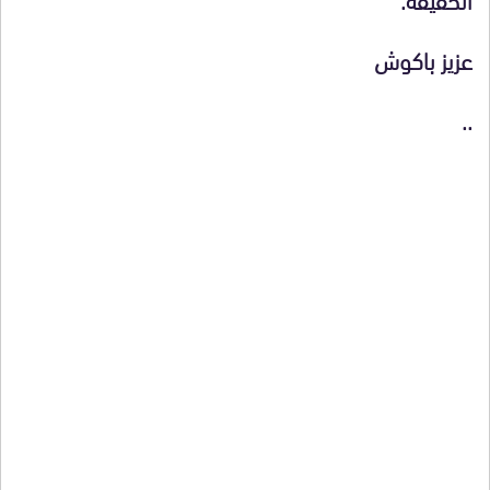
عزيز باكوش
..