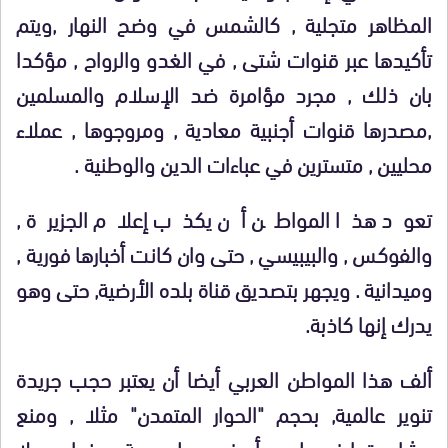
المظاهر متجلية , كالشمس في وضح النهار ,ويتم
تأكيدها عبر قنوات شتى , في الغدو والرواح , مؤكدا
بان ذلك , مجرد مؤامرة ضد الإسلام والمسلمين
,مصدرها قنوات أجنبية معادية , ومروجوها , عملاء
محليين , متسترين في عباءات الدين والوطنية .
تعود هذا المواطن أن يكذب إعلام الجزيرة ,
والفوكس , والبيبيسي , حتى وان كانت أخبارها فورية ,
وميدانية . ويجهر بتصديق قناة بلده الأرضية, حتى وهو
يدرك إنها كاذبة.
ألف هذا المواطن العربي أيضا أن يعتبر حجب جريدة
تنوير عالمية, بحجم "الحوار المتمدن" مثلا , ومنع
مشاهدتها في بلده , أو في دول عربية بعينها , عملا