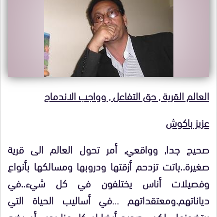
العالم القرية , حق التفاعل , وواجب الاندماج
عزيز باكوش
صحيح جدا, وواقعي, أمر تحول العالم الى قرية
صغيرة..باتت تزدحم أزقتها ودروبها ومسالكها بأنواع
وفصيلات أناس يختلفون في كل شيء..في
دياناتهم.ومعتقداتهم …في أساليب الحياة التي
يرتضونها. ..لكن , صحيح أيضا إن كل منا يجب أن يضع