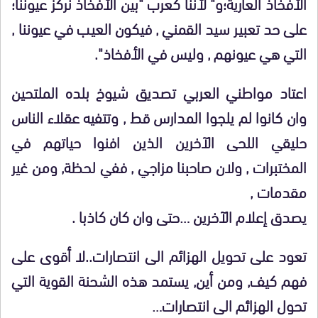
الأفخاذ
العارية؛و" لأننا كعرب "بين الأفخاذ نركز عيوننا؛
على حد تعبير سيد القمني , فيكون العيب في عيوننا ,
التي هي عيونهم , وليس في
الأفخاذ".
اعتاد مواطني العربي تصديق شيوخ بلده الملتحين
وان كانوا لم يلجوا المدارس قط , وتتفيه عقلاء الناس
حليقي اللحى الآخرين الذين افنوا حياتهم في
المختبرات , ولان صاحبنا مزاجي , ففي لحظة, ومن غير
مقدمات ,
يصدق إعلام الآخرين …حتى وان
كان كاذبا .
تعود على تحويل الهزائم الى انتصارات..لا أقوى على
فهم كيف, ومن أين, يستمد هذه الشحنة القوية التي
تحول الهزائم الى انتصارات…