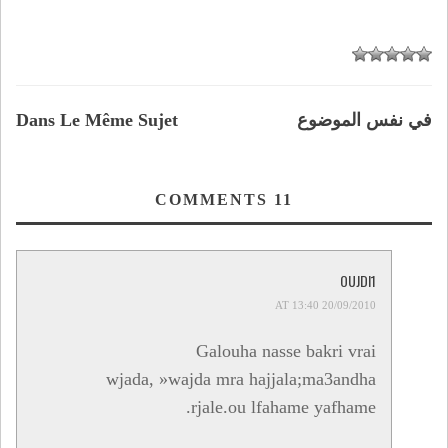
في نفس الموضوع
Dans Le Même Sujet
COMMENTS
11
OUJDI1
20/09/2010 AT 13:40
Galouha nasse bakri vrai
wjada, »wajda mra hajjala;ma3andha
rjale.ou lfahame yafhame.