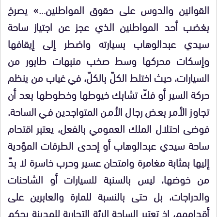
القوانين والدوس على حقوق المواطنين…» يصرخ
بغضب أحد المواطنين الذي عجز عن اجتياز ساحة
سيدي عبدالوهاب بسيارته واضطر إلى إيقافها
وإسكات محركها وسط صخب منبهات طابور من
السيارات، حيث اختلط الكلّ بالكلّ، في غياب من ينظم
حركة السير أو فكّ تشابك خيوطها وخطوطها بعد أن
تجاوز الأمر بعض رجال الأمن المتواجدين في الساحة.
فوضى احتلال الملك العمومي بالفعل، يعتبر اقتحام
ساحة سيدي عبدالوهاب أو إحدى الطرقات المؤدية
إليها بمثابة مغامرة وامتحان عسير وحرب خاسرة لا بدّ
من خوضها، ليس بالسنبة للسيارات أو الشاحنات
والدراجات، بل حتى بالنسبة للمارة والعابرين على
أقدامهم، إذ تعتبر الساحة الرئة التجارية للمدينة بحكم