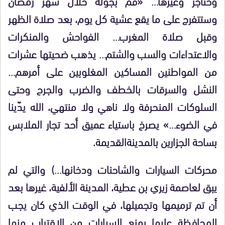
وخناجر وغيرها… «قم بجولة خلال شهر رمضان
وستتفرج على ما يقع عشية كل يوم، بعد صلاة الظهر
وقبل صلاة المغرب… الفواحش والمنكرات
والاعتداءات والسب والشتم… يذهب ضحيتها عشرات
من المواطنين المساكين المغلوبين على أمرهم…
النشل والسرقات بالخطف والضرب والجرح وحتى
السلوكات المنحرفة ولا ناهي ولا منتهي، الله يدّينا
في الضوء…» يصرخ باستياء عميق أحد تجار الملابس
بساحة الجزارين بالمدينةالقديمة.
محركات السيارات والشاحنات ودخانها…) والتي لم
يبق لعاصمة زيري بن عطية، المدينة الألفية، غيرها بعد
أن تم ترميمها وتجميلها، في الوقت الذي كان يجب
المحافظة عليها بمنع السيارات من الاقتراب منها