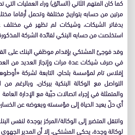
كما كان المتهم الثاني (السائق) وراء العمليات التي 
مرتين من حسابه بتواريخ مختلفة وتحمل أرقاما مخت
بدفاتر الشيكات، وشيكات لم تظهر في مختلف عم
استخلصت من حسابه البنكي لفائدة الشركة المذكورة
وقد فوجئ المشتكي بإقدام موظفي البنك على القيام بإ
في صرف شيكات عدة مرات وإنجاز العديد من العملي
إفلاس تام لمؤسسة بلحاج، التابعة لشركة «أوطوهو
التواصل مع الوكالة البنكية ببركان، وبالرغم م
والمتمثلة في إجراء اتصالات حبّية مع الإدارة العامة ب
أي حلّ يعيد الحياة إلى مؤسسته ويعوضه عن الخسارة
وانتقل المتضرر إلى الوكالة/المركز بوجدة لنفس ال
لوكالة وجدة، يحكي المشتكي، إلا أن المدير الجهوي