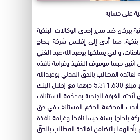
ية على حسابه
 عن المحكمة الابتدائية ببركان ضد مدير إحدى الوكالات البنكية
 بنكية، مما أدى إلى إفلاس شركة بلحاج
حنات، والتي يمتلكها بوعبدالله عبد الغني
اثنين حبسا موقوف التنفيذ وغرامة نافذة
بأدائه لفائدة المطالب بالحقّ المدني بوعبدالله
عبدالغني بلحاج تعويضا قدره 500 ألف درهم وإرجاع مبلغ 5.311.630 درهما مع إحلال البنك
أيّدته الغرفة الجنحية بمحكمة الاستئناف
ارعدد 08/764 في 11 فبراير 2008. كما أيدت المحكمة الحكم المستأنف في حق
كة بلحاج) بسنة حبسا نافذا وغرامة نافذة
 الدنى بأدائهما بالتضامن لفائدة المطالب بالحقّ