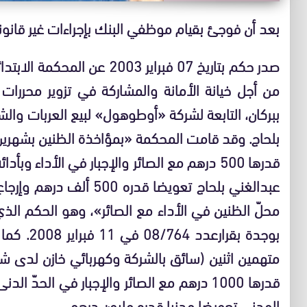
بعد أن فوجئ بقيام موظفي البنك بإجراءات غير قانون
صدر حكم بتاريخ 07 فبراير 2003
من أجل خيانة الأمانة والمشاركة في تزوير محررات
ببركان، التابعة لشركة «أوطوهول» لبيع العربات والشا
بلحاج. وقد قامت المحكمة «بمؤاخذة الظنين بشهرين 
قدرها 500 درهم مع الصائر والإجبار في الأداء و
محلّ الظنين في الأداء مع الصائر»، وهو الحكم الذي 
بوجدة بقر
متهمين اثنين (سائق بالشركة وكهربائي خازن لدى شر
قدرها 1000 درهم مع الصائر والإجبار في الحدّ
المدني تعويضا مدنيا قدره مليون درهم.