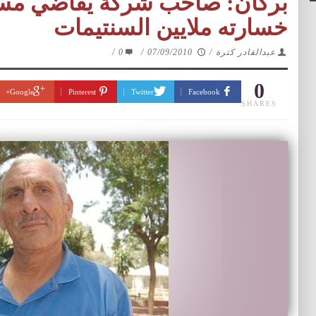
بركان: صاحب شركة يقاضي مسؤو
خسارته ملايين السنتيمات
عبدالقادر كترة
/
07/09/2010
/
0
/
0
Google+
Pinterest
Twitter
Facebook
SHARES