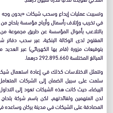
وتسببت عمليات إيداع وسحب شيكات «بدون وجه حقّ»
في تخريب وإتلاف رأسمال وأرباح مؤسسة بلحاج من 
بالتلاعب بأموال المؤسسة عن طريق مجموعة من ا
المفتوح لدى الوكالة البنكية، عبر سحب دفاتر 
بتوقيعات مزورة (قام بها الكهربائي) عبر العديد
المبالغ المختلسة 292.895.660 درهما.
وتتمثل الاختلاسات كذلك في إعادة استعمال شيكات
سلمت على سبيل الضمان إلى الشركات المتعامل
البيضاء، حيث كانت هذه الشيكات تعود إلى التداو
لدن المتهمين ولفائدتهم، لكن باسم شركة بلحاج. 
المصادقة على الشيكات في مدينة بركان وساعده في ذ