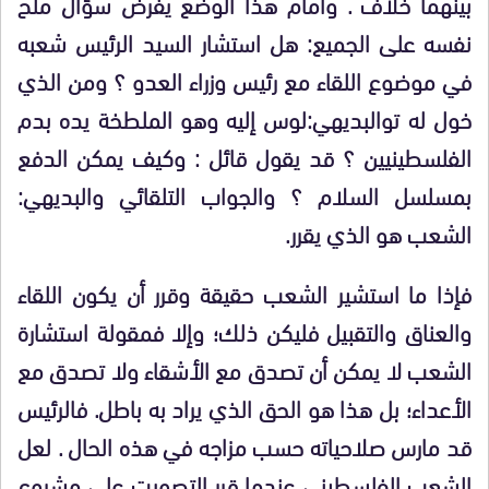
بينهما خلاف . وأمام هذا الوضع يفرض سؤال ملح
نفسه على الجميع: هل استشار السيد الرئيس شعبه
في موضوع اللقاء مع رئيس وزراء العدو ؟ ومن الذي
خول له توالبديهي:لوس إليه وهو الملطخة يده بدم
الفلسطينيين ؟ قد يقول قائل : وكيف يمكن الدفع
بمسلسل السلام ؟ والجواب التلقائي والبديهي:
الشعب هو الذي يقرر.
فإذا ما استشير الشعب حقيقة وقرر أن يكون اللقاء
والعناق والتقبيل فليكن ذلك؛ وإلا فمقولة استشارة
الشعب لا يمكن أن تصدق مع الأشقاء ولا تصدق مع
الأعداء؛ بل هذا هو الحق الذي يراد به باطل. فالرئيس
قد مارس صلاحياته حسب مزاجه في هذه الحال . لعل
الشعب الفلسطيني عندما قرر التصويت على مشروع