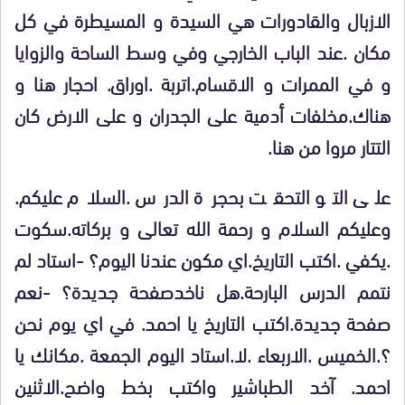
الازبال والقادورات هي السيدة و المسيطرة في كل
مكان .عند الباب الخارجي وفي وسط الساحة والزوايا
و في الممرات و الاقسام.اتربة .اوراق. احجار هنا و
هناك.مخلفات أدمية على الجدران و على الارض كان
التتار مروا من هنا.
على التو التحقت بحجرة الدرس .السلام عليكم.
وعليكم السلام و رحمة الله تعالى و بركاته.سكوت
.يكفي .اكتب التاريخ.اي مكون عندنا اليوم؟ -استاد لم
نتمم الدرس البارحة.هل ناخدصفحة جديدة؟ -نعم
صفحة جديدة.اكتب التاريخ يا احمد. في اي يوم نحن
؟.الخميس .الاربعاء .لا.استاد اليوم الجمعة .مكانك يا
احمد. آخد الطباشير واكتب بخط واضح.الاثنين