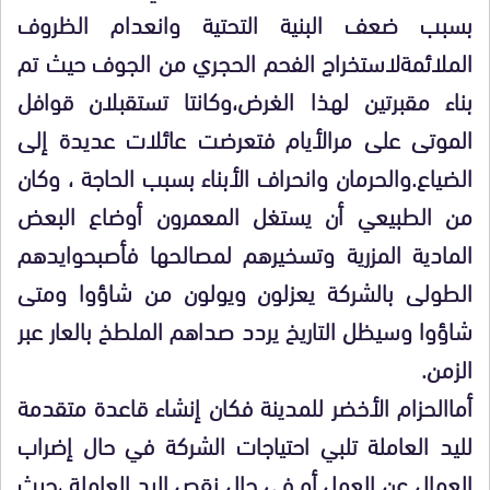
بسبب ضعف البنية التحتية وانعدام الظروف
الملائمةلاستخراج الفحم الحجري من الجوف حيث تم
بناء مقبرتين لهذا الغرض،وكانتا تستقبلان قوافل
الموتى على مرالأيام فتعرضت عائلات عديدة إلى
الضياع.والحرمان وانحراف الأبناء بسبب الحاجة
، وكان
من الطبيعي أن يستغل المعمرون أوضاع البعض
المادية المزرية وتسخيرهم لمصالحها فأصبحوايدهم
الطولى بالشركة يعزلون ويولون من شاؤوا ومتى
شاؤوا وسيظل التاريخ يردد صداهم الملطخ بالعار عبر
الزمن.
أماالحزام الأخضر للمدينة فكان إنشاء قاعدة متقدمة
لليد العاملة تلبي احتياجات الشركة في حال إضراب
العمال عن العمل أو في حال نقص اليد العاملة ،حيث