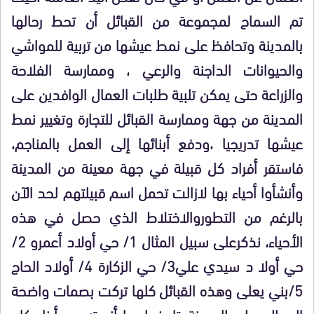
تم السماح لمجموعة من القبائل أن تحط رحالها
بالمدينة وتحافظ على نمط عيشها من تربية للمواشي
والحيوانات الداجنة والرعي ، وممارسة الفلاحة
والزراعة حتى يمكن تلبية طلبات العمال الوافدين على
المدينة من جهة وممارسة القبائل للتجارة وتغيير نمط
عيشها تدريجيا ،ودفع أبنائها إلى العمل بالمناجم،
فاستقر أفراد كل قبيلة في جهة معينة من المدينة
وأنشأوا أحياء بها لازالت تحمل اسم قبيلتهم لحد الآن
بالرغم من التطوروالاختلاط الذي حصل في هذه
الأحياء، نذكرعلى سبيل المثال 1/ حي أولاد أعمرو 2/
حي أولا د سيدي علي3/ حي الزكارة 4/ أولاد الحاج
5/بني يعلى وهذه القبائل كلها تركت بصمات واضحة
المعالم على المدينةوتاريخها بما أنجبته من أبناء كان