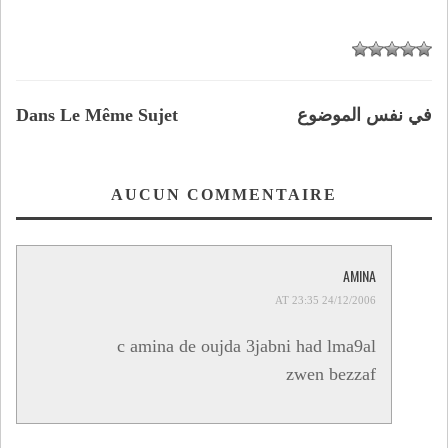
في نفس الموضوع
Dans Le Même Sujet
AUCUN COMMENTAIRE
AMINA
24/12/2006 AT 23:35
c amina de oujda 3jabni had lma9al
zwen bezzaf