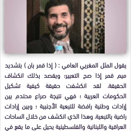
يقول المثل المغربي العامي : ( إذا قمر بان ) بتشديد
ميم قمر إذا صح التعبير؛ ويقصد بذلك انكشاف
الحقيقة. لقد انكشفت حقيقة كيفية تشكيل
الحكومات العربية ؛ فهي نتيجة صراع محتدم بين
إرادات وطنية رافضة للتبعية الأجنبية ؛ وبين إرادات
راضية بالتبعية. وهذا الذي انكشف من خلال الساحات
العراقية واللبنانية والفلسطينية يحيل على ما يقع في