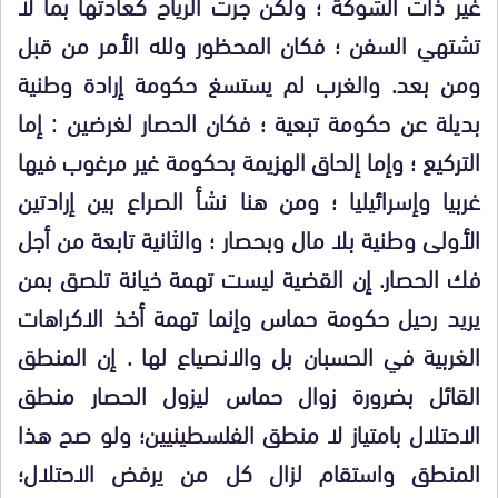
غير ذات الشوكة ؛ ولكن جرت الرياح كعادتها بما لا
تشتهي السفن ؛ فكان المحظور ولله الأمر من قبل
ومن بعد. والغرب لم يستسغ حكومة إرادة وطنية
بديلة عن حكومة تبعية ؛ فكان الحصار لغرضين : إما
التركيع ؛ وإما إلحاق الهزيمة بحكومة غير مرغوب فيها
غربيا وإسرائيليا ؛ ومن هنا نشأ الصراع بين إرادتين
الأولى وطنية بلا مال وبحصار ؛ والثانية تابعة من أجل
فك الحصار. إن القضية ليست تهمة خيانة تلصق بمن
يريد رحيل حكومة حماس وإنما تهمة أخذ الاكراهات
الغربية في الحسبان بل والانصياع لها . إن المنطق
القائل بضرورة زوال حماس ليزول الحصار منطق
الاحتلال بامتياز لا منطق الفلسطينيين؛ ولو صح هذا
المنطق واستقام لزال كل من يرفض الاحتلال؛