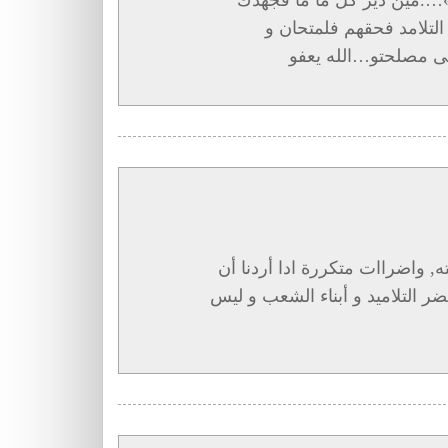
تلامد فحقهم فلمتحان و
لى مصلحتو…الله يعفو
نته, واضراات متكررة ادا أردنا أن
ر التلاميد و أبناء الشعب و ليس