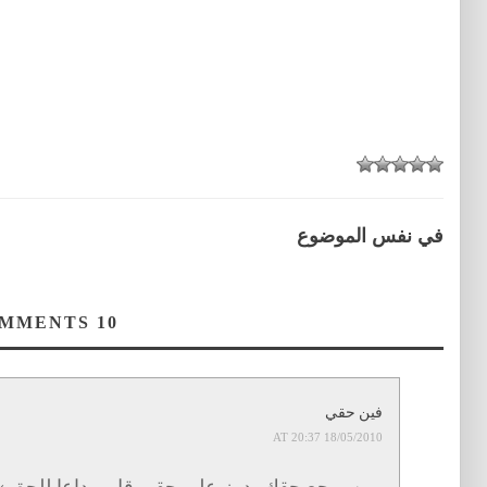
في نفس الموضوع
COMMENTS
10
فين حقي
18/05/2010 AT 20:37
مين يرجع حقك يدوز على حقي قل و داعا للحق »