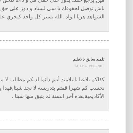
باش توصل لحقوقك يا سي لستاذ و دوز على حق ال
الشواهد هزنا الواد..الله يستر كل واحد كيجري ع
تلميد سابق بالاقليم
19/05/2010 AT 13:32
كفاكم تلاعبا بالتلاميد أنتم دائما لديكم مطالب لا ت
نحسب كم شهرا قمتم بتدريسه لا نجد شيئا,فهدا يض
الأكاديمية,هده آخر السنة لم يتبق منها شيئا .