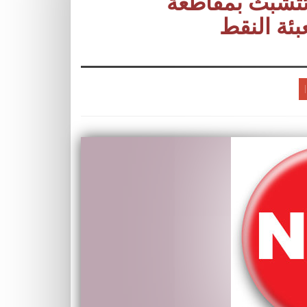
م تتشبث بمقاطعة
عبئة النقط