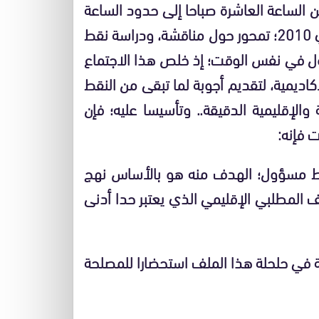
جدة يوم السبت 08 ماي 2010، دام من الساعة العاشرة صباحا إلى حدود الساعة
الواحدة والربع من صباح اليوم الموالي الأحد 09 ماي 2010؛ تمحور حول مناقشة، ودراسة نقط
ول في نفس الوقت؛ إذ خلص هذا الاجتماع
أكاديمية، لتقديم أجوبة لما تبقى من النقط
والإقليمية الدقيقة.. وتأسيسا عليه؛ فإن
 فإنه:
راط مسؤول؛ الهدف منه هو بالأساس نهج
 المطلبي الإقليمي الذي يعتبر حدا أدنى
مة في حلحلة هذا الملف استحضارا للمصلحة