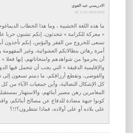
الادريسي عبد القوي
19/05/2010 AT 13:33
ما هذه اللغة الخشبية ، وما هذا الخطاب الديماغو
« معركة للكرامة » تتحدثون، إنكم تشنون حربا على
تسعى للخروج من الفقر والبؤس، إنكم تأخذون أبن
أمرة رهائن بنظالاتكم العشوائية، وغير المفهومة و
أن يحرموا من شواهدهم وامتحاناتهم، إنها فعلا » ا
والإقليمية الدقيقة » التي يجب أن تتحمل فيها الد
والفوضى، وتقطع أرزاقكم، ما دمتم تسعون إلى تخ
كل الإشكال النضالية، وأين جمعيات الآباء من كل
المغامرين رهن مصير أبنائهم، والاستهتار بمستقبلهم،ي
كونوا جبهة مضادة للدفاع عن مصالح أبنائكم، واقط
على بلاده أو على أولاده، فماذا تنتظرون؟!!؟