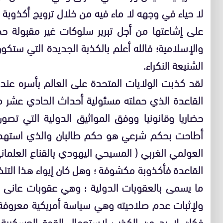
لا حياء في وجهه لا ماء فيه من خلال ترويج أكذوبة 
على إشاعتها من أجل تبرير سلوكات غير مقبولة حضا
والإسلامية؛ فالله أعلم بالكذبة الجديدة التي ستكو
الشنيعة النكراء.
لقد كذبت الولايات المتحدة على العالم بأسره عن
القاعدة الذي حملته مسئولية أحداث الحادي عشر من
حضاريا وقانونيا ووفق المواثيق الدولية التي تصو
أطاحت بحكم شرعي هو حكم طالبان والذي استهدف 
العولمي الغربي ( المسيحي اليهودي بالقناع العلماني
القاعدة فأكذوبة مكشوفة ؛ وهل كان إيواء هذا التنظي
ما يسمى بالعقوبات الدولية ؛ وهي عقوبات عانى م
ولإثبات عدم صلاحيته وهي سياسة أمريكية معروفة 
فكان لا بد من الكذب لاستعمال القوة العسكرية 