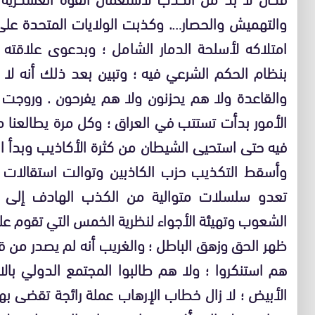
والتهميش والحصار…. وكذبت الولايات المتحدة على
امتلاكه لأسلحة الدمار الشامل ؛ وبدعوى علاقته
بنظام الحكم الشرعي فيه ؛ وتبين بعد ذلك أنه لا 
والقاعدة ولا هم يحزنون ولا هم يفرحون . وروجت ا
الأمور بدأت تستتب في العراق ؛ وكل مرة يطالعنا م
فيه حتى استحيى الشيطان من كثرة الأكاذيب وبدأ ا
وأسقط التكذيب حزب الكاذبين وتوالت استقالات الك
تعدو سلسلات متوالية من الكذب الهادف إلى ب
الشعوب وتهيئة الأجواء لنظرية الخمس التي تقوم علي
ظهر الحق وزهق الباطل ؛ والغريب أنه لم يصدر من قاد
هم استنكروا ؛ ولا هم طالبوا المجتمع الدولي بالاس
الأبيض ؛ لا زال خطاب الإرهاب عملة رائجة تقضى بها