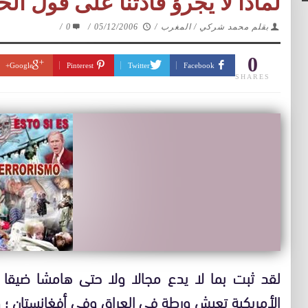
لماذا لا يجرؤ قادتنا على قول ال
بقلم محمد شركي / المغرب
/
05/12/2006
/
0
/
0
Google+
Pinterest
Twitter
Facebook
SHARES
لقد ثبت بما لا يدع مجالا ولا حتى هامشا ضيقا 
الأمريكية تعيش ورطة في العراق وفي أفغانستان ؛ و