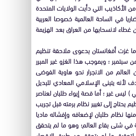
من الأكاذيب التي دأبت الولايات المتحدة
ريا في الساحة العالمية خصوصا العربية
ن غطاء لانسحابها من العراق بعد الهزيمة
دما غزت أفغانستان بدعوى ملاحقة تنظيم
 سبتمبر ؛ وبموجب هذا الغزو غير المبرر
ن العالم من الانجرار نحو هاوية الفوضى
لأنه يتبنى الإسلامي المعادي للبديل
 ) ليس غير ؛ أما قصة إيواء طلبان لعناصر
م يحتاج إلى تغيير نظام برمته قبل تجريب
نها نظام طلبان لإضعافه وإفشاله ماديا
في شتى بقاع العالم؛ وهو ما لم يتحقق
لتحقيق ما لم يتحقق عن طريق الإقصاء