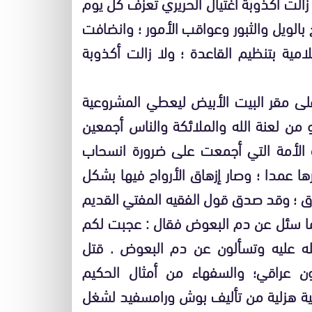
 زالت أكذوبة اغتيال الحريري تعزف كل يوم
ح بالويل والثبور وعواقب الأمور ؛ وانضافت
مية بتنظيم القاعدة ؛ ولا زالت أكذوبة
على مقر البيت الأبيض ليعطي المشروعية
 من لعنة الله والملائكة والناس أجمعين
دة الأمة التي أجمعت على ضرورة انسحاب
ها عمدا ؛ وصار إزهاق الأرواح فيها بشكل
راق ؛ وقد صدق قول الفقيه المفتي القديم
دما سئل عن دم البعوض فقال : عجبت لكم
ه عليه وتسألون عن دم البعوض . قتل
ون عراقي؛ والسفهاء من أمثال الحكيم
ية هزلية من تأليف بوش ورامسفيد لشغل