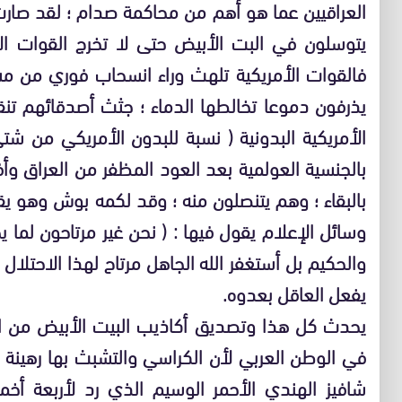
العراقيين عما هو أهم من محاكمة صدام ؛ لقد صار
يتوسلون في البت الأبيض حتى لا تخرج القوات الأ
فالقوات الأمريكية تلهث وراء انسحاب فوري من مس
يذرفون دموعا تخالطها الدماء ؛ جثث أصدقائهم تنق
الأمريكية البدونية ( نسبة للبدون الأمريكي من ش
بالجنسية العولمية بعد العود المظفر من العراق وأ
بالبقاء ؛ وهم يتنصلون منه ؛ وقد لكمه بوش وهو يقر
وسائل الإعلام يقول فيها : ( نحن غير مرتاحون لما ي
والحكيم بل أستغفر الله الجاهل مرتاح لهذا الاحتلا
يفعل العاقل بعدوه.
يحدث كل هذا وتصديق أكاذيب البيت الأبيض من ال
في الوطن العربي لأن الكراسي والتشبث بها رهينة
شافيز الهندي الأحمر الوسيم الذي رد لأربعة أخم