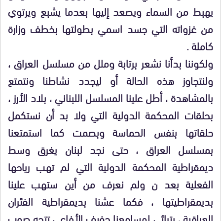
يهبط من السماء ويصعد إليها بعدما يشبع ويرتوي
من غزواته التي جسد اسمي بطولتها بخطف وزارة
كاملة .
ولكوننا بدأنا نشعر برتابة وملل من مسلسل العراق ،
ولنتجاوز هذه الحالة أو ليجدد نشاطنا ونتمتع
بالمشاهدة ، أطل علينا المسلسل اللبناني ، بلاد الأرز ،
بحلقات المحكمة الدولية التي ولا بد أن نستكمل
حلقاتها بنفس الحماسة وبصمت كما استمتعنا
بمسلسل العراق ، حتى نجد لبنان يغرق وسط
ديمقراطية المحكمة الدولية التي لم تهب رياحها
الفعلية بعد ن ولم نعرف من أين ستهب علينا
بديمقراطيتها ، فكما عشنا بديمقراطية الفئران
العراقية ، يترائي لمسامعنا حفيف الأفاعي تتجه صوب