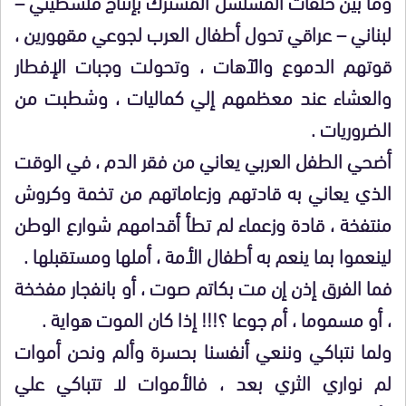
وما بين حلقات المسلسل المشترك بإنتاج فلسطيني –
لبناني – عراقي تحول أطفال العرب لجوعي مقهورين ،
قوتهم الدموع والآهات ، وتحولت وجبات الإفطار
والعشاء عند معظمهم إلي كماليات ، وشطبت من
الضروريات .
أضحي الطفل العربي يعاني من فقر الدم ، في الوقت
الذي يعاني به قادتهم وزعاماتهم من تخمة وكروش
منتفخة ، قادة وزعماء لم تطأ أقدامهم شوارع الوطن
لينعموا بما ينعم به أطفال الأمة ، أملها ومستقبلها .
فما الفرق إذن إن مت بكاتم صوت ، أو بانفجار مفخخة
، أو مسموما ، أم جوعا ؟!!! إذا كان الموت هواية .
ولما نتباكي وننعي أنفسنا بحسرة وألم ونحن أموات
لم نواري الثري بعد ، فالأموات لا تتباكي علي