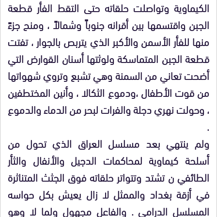
الكيماوية وتواصلت حلقاته حتى التقط الفأر قطعة
الجبن واقتسمها بين أقرانه جنوباً وشمالاً ، ومنح جزءً
منها للفأر الأسمن والأكبر الذي يتربص بالجوار ، تفتت
قطعة الجبن المتماسكة ولوثتها أسنان القوارض التي
أضحت تعاني من السمنة وهي تشبع وتروي شهواتها
من قوت الأطفال ،ودموع الثكالا ، وأنين المختطفين
، وحولت نهري دجلة والفرات لبحر من الدماء والدموع
.
ولم ينتهي بعد مسلسل العراق الذي تحول من
أسلحة كيماوية لمحاكمات الدجيل والأنفال والثأر
الطائفي ن تشتد وتتواتر حلقاته فوق الجثث المتناثرة
في أزقة بغداد والممثل لا زال يعيش بكل حواسه
المسلسل الدرامي . والفاعل مجهول ولما لا وهو