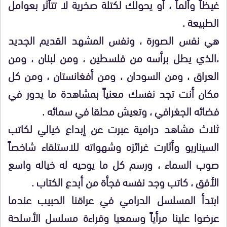
غيظاً وألماً ، أو يحولك لكتلة صخرية لا تتأثر بعوامل
الطبيعة .
هي نفس الصورة ، ونفس المشهد القديم الجديد
،الذي يطل برأسه من فلسطين ، ومن لبنان ، ومن
العراق ، ومن السودان ، ومن أفغانستان ، ومن كل
مكان أنت تجد نفسك معنياً بمشاهدة ما يدور في
فضائه الجغرافي ، وتعيش محلقا في سمائه .
ثلاث مشاهد درامية عبرت عن إبداع خيالي لكاتب
السيناريو وأثارت غرائزه وشهواته للاستلقاء شاخصاً
صوب السماء ، ورسم كل ما يوحيه له خياله واسع
الأفق ، كاتب وجد نفسه فجأة من أبدع الكتاب .
ابتدأ المسلسل الدرامي في عراقنا الحبيب عندما
عرضوا علينا مرأياً وسمعيا وقراءة مسلسل الأسلحة