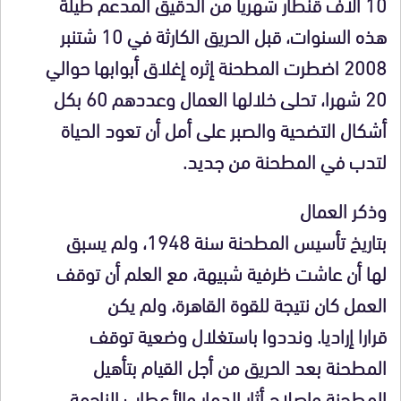
10 آلاف قنطار شهريا من الدقيق المدعم طيلة
هذه السنوات، قبل الحريق الكارثة في 10 شتنبر
2008 اضطرت المطحنة إثره إغلاق أبوابها حوالي
20 شهرا، تحلى خلالها العمال وعددهم 60 بكل
أشكال التضحية والصبر على أمل أن تعود الحياة
لتدب في المطحنة من جديد.
وذكر العمال
بتاريخ تأسيس المطحنة سنة 1948، ولم يسبق
لها أن عاشت ظرفية شبيهة، مع العلم أن توقف
العمل كان نتيجة للقوة القاهرة، ولم يكن
قرارا إراديا. ونددوا باستغلال وضعية توقف
المطحنة بعد الحريق من أجل القيام بتأهيل
المطحنة وإصلاح أثار الدمار والأعطاب الناجمة