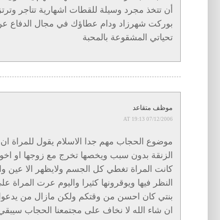
أن تتخذ مجرد وسيلة للقطات اشهارية تتاجر وترت
بوركت شهرزاد ودام عطاؤك في مجال الدفاع عن 
تحياتي المشقوعة بالمحبة
موظف متقاعد
07/12/2006 AT 19:13
موضوع الحجاب مهم جدا الاسلام يقول للمراة ان ل
الزنقة بدون سبب ويخصها تخرج مع زوجها او اخوها 
كانت المراة تغطي كل الجسم ولايظهر الا عين و
النظر فيها ويوقرونها كثيرا واليوم عرت المراة على
بنتي كان احسن من وقتكم ولكن مازال من يدعوا 
ان شاء الله لا نخاف على مجتمعنا الحجاب سيبقي 