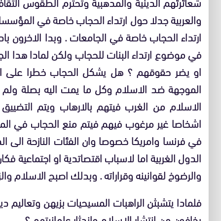
شعائرئهم الدينية والمدهبية وتحترم الطقوس الثقاف
والعربية جدلا حول ارتداء الحجاب خاصة في المؤسسا
ارتداء الحجاب خاصة في الجامعات . وبدا الاخرون با
في موضوع ارتداء البنات للحجاب ولكن لمادا هدا ال
او يضر حقوقهم ؟ هل يشكل الحجاب خطرا على ا
الموجهة ضد الاسلام وكل ما يمت اليه بصلة ولم 
الاسلام من الغرب فيتهم بالارهاب ويتم التضييق
اشخاصا غير مرغوب فيهم فيتم منع الحجاب في المد
في فرنسا وامريكا خصوصا وان الفئات النازحة الى ا
الدول الغربية اما لاسباب اقتصاتدية او اجتماعية فك
والرضوخ لقوانينه وقراراته . وبدلك اصبح الاسلام 
فلمادا يتشبثن الراهبات المسيحيات بزيهن وتعاليم 
يخافون من انتشار الاسلام واندثار علمانيتهم ؟