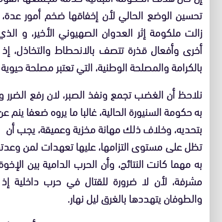
تحسين الوضع الحالي لأن إخفاقها ضخم أمور عدة، أ
زالت ملكومة إثر العدوان الصهيوني الأخير، و الذي
أخرى وأفعال قذرة تتصف بالانحطاط والتخاذل، إذ 
بالكرامة والمصلحة الوطنية، التي تعتبر مصلحة حيوية 
نلاحظ أن الغضب تجمع ونفذ الصبر، لان رفع الضرر و
به حكومة السنيورة الحالية، غالبا ما يروه ضعفا ينم عن
بتحديه، وخلاف ذلك مهانة مخزية وعميقة، يجب أن
تظل على مستوى التزامها، عليها تعهدات لمن وعدتهم ب
به مهما كانت النتائج، وأن الحرب الدامية بين الإخوة
مشرفة، لأن لا ضرورة للقتال في حرب داخلية إذ 
والطوفان يتهددها بالغرق ليل نهار.