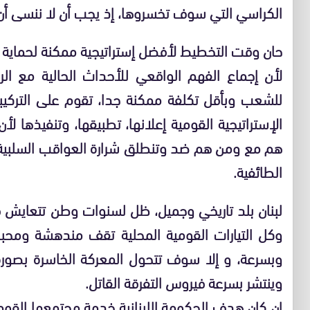
الكراسي التي سوف تخسروها، إذ يجب أن لا ننسى أن
حان وقت التخطيط لأفضل إستراتيجية ممكنة لحماية 
لأن إجماع الفهم الواقعي للأحداث الحالية مع الر
للشعب وبأقل تكلفة ممكنة جدا، تقوم على التركيبة 
الإستراتيجية القومية إعلانها، تطبيقها، وتنفيذها لأ
هم مع ومن هم ضد وتنطلق شرارة العواقب السلبية 
الطائفية.
لبنان بلد تاريخي وجميل، ظل لسنوات وطن تتعايش ف
وكل التيارات القومية المحلية تقف مندهشة ومحبط
وبسرعة، و إلا سوف تتحول المعركة الخاسرة بصورة
وينتشر بسرعة فيروس التفرقة القاتل.
إن كان هدف الحكومة اللبنانية خدمة مجتمعها الق