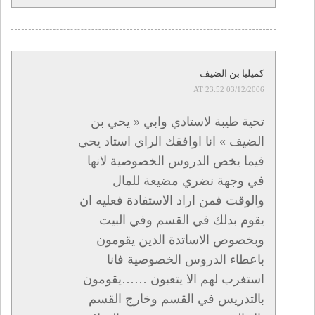
كميليا بن الضيف
03/12/2006 AT 23:52
تحية طيبة لاستادي وابي « يحي بن
الضيف » انا اوافقك الراي استاد يحي
فيما يخص الدروس الخصوصية لانها
في وجهة نضري مضيعة للمال
والوقت فمن اراد الاستفادة فعليه ان
يقوم بدلك في القسم وفي البيت
وبخصوص الاساتدة الدين يقومون
باعطاء الدروس الخصوصية فانا
استغرب لهم الا يتعبون ……يقومون
بالتدريس في القسم وخارج القسم