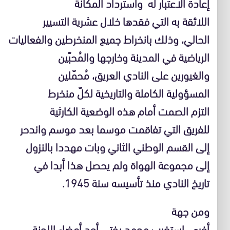
إعادة الاعتبار له واسترداد المكانة
اللائقة به التي فقدها خلال عشرية التسيير
الحالي، وذلك بانخراط جميع المنخرطين والفعاليات
الرياضية في المدينة وخارجها والمُحبّين
والغيورين على النادي العريق، مُحمّلين
المسؤولية الكاملة والتاريخية لكلّ منخرط
التزم الصمت أمام هذه الوضعية الكارثية
للفريق التي تفاقمت موسما بعد موسم واندحر
إلى القسم الوطني الثاني وبات مهددا بالنزول
إلى مجموعة الهواة ولم يحصل هذا أبدا في
تاريخ النادي منذ تأسيسه سنة 1945.
ومن جهة
أخرى، استغرب محمد بختي أحد أعضاء اللجنة