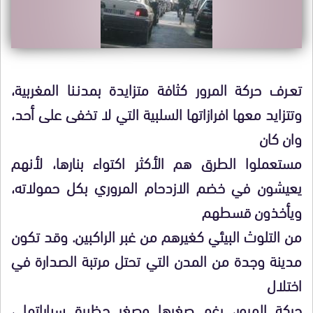
تعـرف حركة المرور كثافة متزايدة بمدنـنا المغربية،
وتتزايد معها افرازاتها السلبية التي لا تخفى على أحد،
وان كان
مستعملوا الطرق هم الأكثر اكتواء بنارها، لأنهم
يعيشون في خضم الازدحام المروري بكل حمولاته،
ويأخذون قسطهم
من التلوث البيئي كغيرهم من غبر الراكبين. وقد تكون
مدينة وجدة من المدن التي تحتل مرتبة الصدارة في
اختلال
حركة المرور، رغم صغرها وصغر حظبرة سياراتها ،