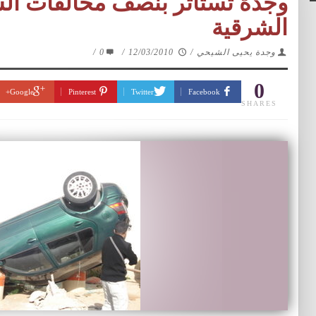
وجدة تستأثر بنصف مخالفات الس
الشرقية
وجدة يحيى الشيحي
/
12/03/2010
/
0
/
0
Google+
Pinterest
Twitter
Facebook
SHARES