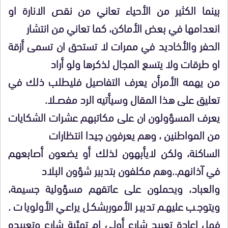
بينما الكثير من الأحياء تعاني من نقص الانارة او
انعدامها في بعض الأماكن، كما تعاني من انتشار
الحفر والأخاديد في ممرات لا تستحق ان تسمى أزقة
او طرقات ولا يتسع المجال لذكرها ولو أراد
من يهمه الأمرأن يعرف التفاصيل فليطلب ذلك في
تعليق على هذا المقال وسيأتيه الرد مفصــلا.
يعرف المسؤولون ان على مكاتبهم عشرات الشكايات
من المواطنين ، وهم يعرفون جيدا انتظارات
الساكنة، ولكن لايأبهون لذلك أو يضعون أصابعهم
في آذانهم..وهم مكلفون بتدبير شؤون البلاد
والعباد، ويحملون على عاتقهم مسؤولية جسيمة،
ويتوجب عليهم تدبير الأموربشكل يراعي الأولويات .
فهل اعادة تعبيد شارع أولى ام تهئية شارع وتعبيده