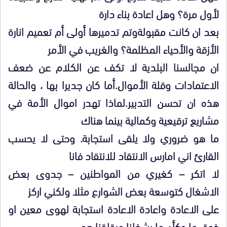
لأول مرة؟ وهل اعادة بناء دارة
بعد ان كانت مقبولةوتم تدميرها أولى أم تعميم انارة
الأزقة والأحياء المظلمة؟ والغريب في الأمر
ان مجالسنا البلدية لا تكف عن الكلام عن ضعف
الاعتمادات وقلة الأموال.أما كان جديرا بها ، والحالة
هذه ان تحسن التدبير.لماذا تهدر اموال الأمة في
مشاريع ترقيعية وكمالية بينما هناك
ما هو ضروري ولا يلقى استجابة. وحتى لا يحسب
القارئ اني امارس الانتقاد للانتقاد فانا
لا اتكر – كغيري من المواطنين – جدوى بعض
الاشغال كتوسعة بعض الشوارع مثلا ولكني اركز
على الاعادة واعادة الاعادة استجابة لهوى معين او
ذوق ما وكأن ما يشغلنا ويقلقنا هو