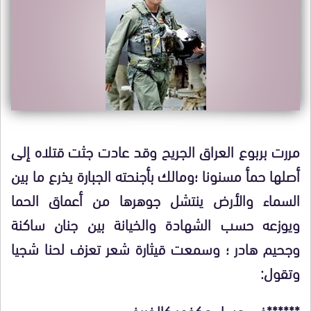
مررت بربوع العراق الجريح وقد عادت جثت قتلاه إلى
أصلها حمأ مسنونا ؛ومالك بأجنحته الجبارة يذرع ما بين
السماء والأرض ينتشل جوهرها من أعماق الحما
ويوزعه حسب الشهادة والخيانة بين جنان ساكنة
وجحيم هادر ؛ وسمعت قيثارة شعر تعزف لحنا شجيا
وتقول:
******في مساء مكفهر كالخريف