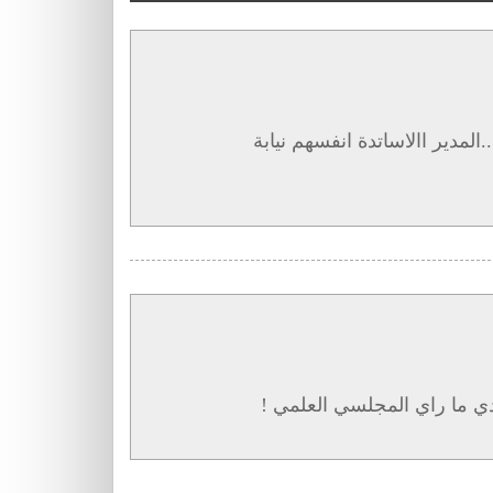
المدير االاساتدة انفسهم نيابة
دي ما راي المجلسي العلمي !