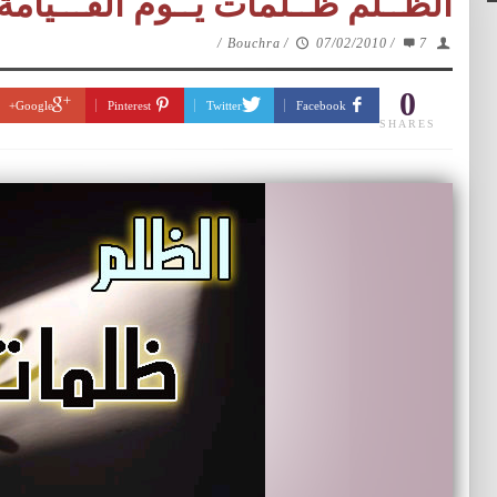
الظــلم ظــلمات يــوم القـــيامة
/
Bouchra
/
07/02/2010
/
7
0
Google+
Pinterest
Twitter
Facebook
SHARES