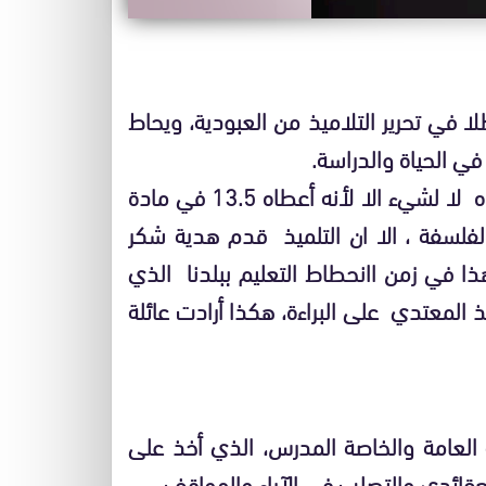
 في تحرير التلاميذ من العبودية، ويحاط
ي الحياة والدراسة.
ومن الظلم أن يحصل التلميذ ـ الذي كسر ذراع أستاذه لا لشيء الا لأنه أعطاه 13.5 في مادة
سفة ، الا ان التلميذ قدم هدية شكر
في زمن اانحطاط التعليم ببلدنا الذي
المعتدي على البراءة، هكذا أرادت عائلة
العامة والخاصة المدرس، الذي أخذ على
قائدي والتصلب في الآراء والمواقف.