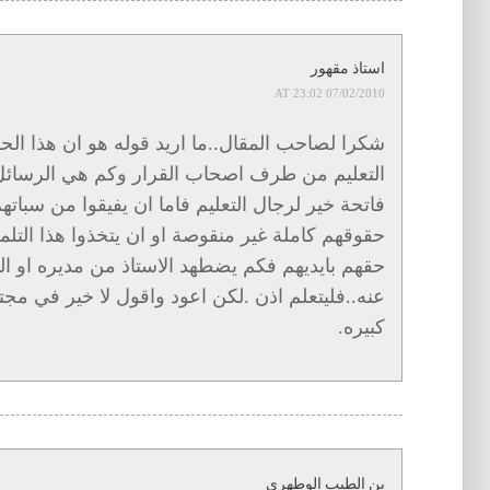
استاذ مقهور
07/02/2010 AT 23:02
شكرا لصاحب المقال..ما اريد قوله هو ان هذا الح
التعليم من طرف اصحاب القرار وكم هي الرسائل م
فاتحة خير لرجال التعليم فاما ان يفيقوا من سباته
حقوقهم كاملة غير منقوصة او ان يتخذوا هذا التلم
حقهم بايديهم فكم يضطهد الاستاذ من مديره او ا
عنه..فليتعلم اذن .لكن اعود واقول لا خير في مجت
كبيره.
بن الطيب الوطهري