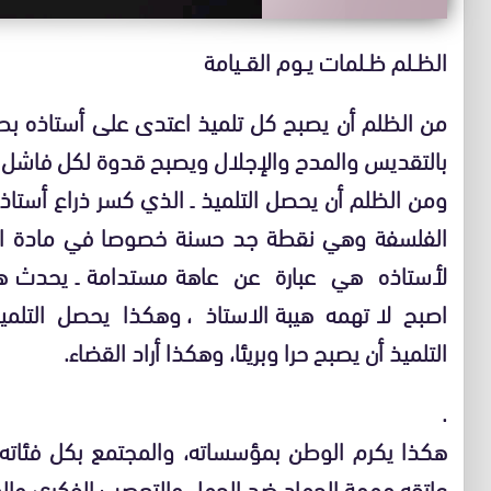
الظــلم ظــلمات يــوم القـــيامة
من الظلم أن يصبح كل تلميذ اعتدى على أستاذه بطلا
بالتقديس والمدح والإجلال ويصبح قدوة لكل فاشل ف
الفلسفة وهي نقطة جد حسنة خصوصا في مادة الفل
لأستاذه هي عبارة عن عاهة مستدامة ـ يحدث هذا 
اصبح لا تهمه هيبة الاستاذ ، وهكذا يحصل التلميذ 
التلميذ أن يصبح حرا وبريئا، وهكذا أراد القضاء.
.
هكذا يكرم الوطن بمؤسساته، والمجتمع بكل فئاته 
عاتقه مهمة الجهاد ضد الجهل والتعصب الفكري والع