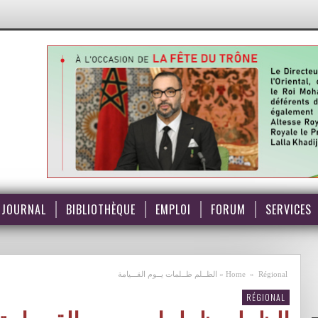
JOURNAL
BIBLIOTHÈQUE
EMPLOI
FORUM
SERVICES
Régional
»
Home
»
الظــلم ظــلمات يــوم القـــيامة
RÉGIONAL