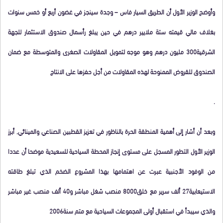
وأوضح الوزير الأول أن الطريق السيار فاس – وجدة سينجز في غضون أربع أو خمس سنوات
بغلاف مالي قيمته ستة ملايير درهم في حين يبلغ رأسمال صندوق الاستثمار للجهة
الشرقية300 مليون درهم وهو موجه لتمويل المقاولات الصغرى والمتوسطة مع ضمان
الصندوق للقروض الممنوحة لهذه المقاولات من أجل حفزها على الانتاج
.
وبعد أن أشار إلى أهمية المنطقة الحرة بالناظور في تعزيز القطبين الصناعي والمينائي, أبرز
الوزير الأول التطور المسجل على مستوى إنجاز المحطة السياحية للسعيدية موضحا أن عددا
من الوفود الأجنبية عبرت عن اهتمامها بهذا المشروع الضخم الذي تبلغ طاقته
الاستيعابية27 ألف سرير مع خلق8000 منصب شغل مباشر و40 ألف منصب غير مباشر
والذي سيبدأ في استقبال أولى المجموعات السياحية مع متم سنة2006