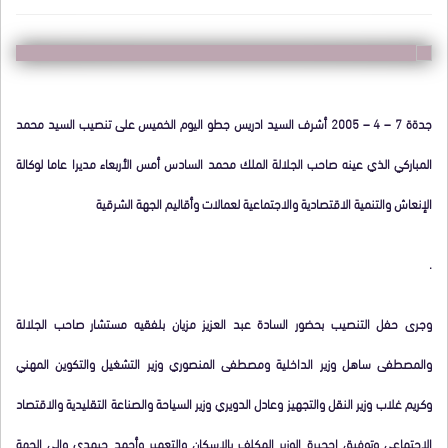
جدةة 7 – 4 – 2005 أشرف السيد ادريس جطو اليوم الخميس على تنصيب السيد محمد
المباركي الذي عينه صاحب الجلالة الملك محمد السادس أمس الأربعاء مديرا عاما لوكالة
الإنعاش والتنمية الاقتصادية والاجتماعية لعمالات وأقاليم الجهة الشرقية
.
وجرى حفل التنصيب بحضور السادة عبد العزيز مزيان بلفقيه مستشار صاحب الجلالة
والمصطفى ساهل وزير الداخلية ومصطفى المنصوري وزير التشغيل والتكوين المهني
وكريم غلاب وزير النقل والتجهيز وعادل الدويري وزير السياحة والصناعة التقليدية والاقتصاد
الاجتماعي وتوفيق احجيرة الوزير المكلف بالإسكان والتعمير وأحمد حيمدي والي الجهة