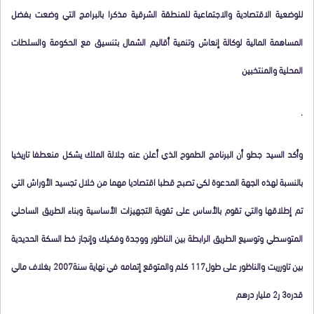
للوضعية الاقتصادية والاجتماعية للمنطقة الشرقية مذكرا بالبرامج التي وضعت بفضل
المساهمة المالية لوكالة إنعاش وتنمية أقاليم الشمال بتنسيق مع الحكومة والسلطات
المحلية والمنتخبين
.
وأكد السيد جطو أن البرنامج الطموح الذي أعلن عنه جلالة الملك يشكل منعطفا تاريخيا
بالنسبة لهذه الجهة المدعوة لكي تصبح قطبا اقتصاديا مهما من خلال تجسيد الأوراش التي
تم إطلاقها والتي تقوم بالأساس على تقوية التجهيزات الأساسية وبناء الطريق الساحلي
المتوسطي وتوسيع الطريق الرابطة بين الناظور ووجدة وفكيك وإنجاز خط السكة الحديدية
بين تاورريت والناظور على طول117 كلم والمتوقع إتمامه في نهاية سنة2007 بغلاف مالي
قدره3 ر2 مليار درهم