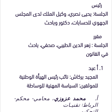
رئيس
الجلسة:
يحيى نصري، وكيل الملك لدى المجلس
الجهوي للحسابات، دكتور وباحث
مقرر
الجلسة : زهر الدين الطيبي، صحفي، باحث
في القانون
أ
عبد
المجيد بركاش
: نائب رئيس الهيأة الوطنية
للموثقين: السياسة المهنية للوساطة
أ.
محمد عزوزي
، محامي- محكم-
الرباط: تقنيـات
التحكيم