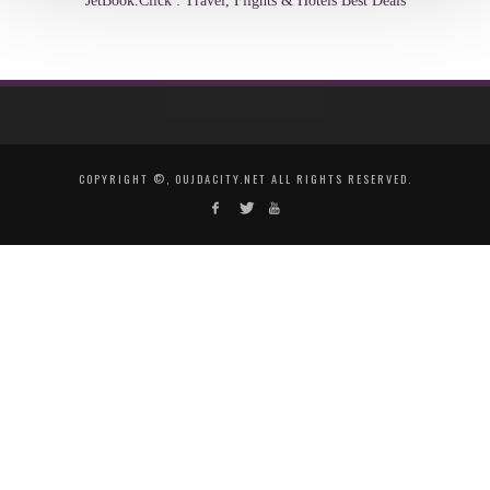
JetBook.Click : Travel, Flights & Hotels Best Deals
COPYRIGHT ©, OUJDACITY.NET ALL RIGHTS RESERVED.