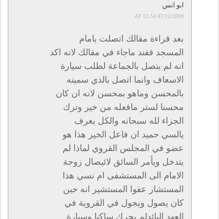
ابو انس
07/12/2009 AT 12:54
بعد قراءة مقالك اتصلت بامام
المسجد ففند ماجاء في مقالك لانه اكد
انه لم يتصل بالجماعة لطلب سيارة
الاسعاف وانما اتصل بالذي سميته
بالمحسن وماهو بمحسن لانه ان كان
محسنا لستر مافعله من خير وترك
الجزاء لله سبحانه والكل يعرف
يالسي حميد ان فاعل الخير هذا هو
عضو في المجلس القروي لماذا لم
يتدخل ويأمر السائق لائيصال زوجة
الامام الى المستشفى ام نسي هذا
المستشار عفوا المستشير انه حين
كان يصول ويجول في القروية في
العهد البائدلم يحرك ساكنا وسيارة