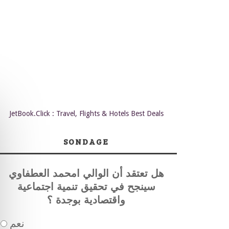
JetBook.Click : Travel, Flights & Hotels Best Deals
SONDAGE
هل تعتقد أن الوالي امحمد العطفاوي
سينجح في تحقيق تنمية اجتماعية
واقتصادية بوجدة ؟
نعم