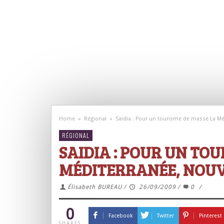
Home
»
Régional
»
Saidia : Pour un tourisme de masse La Mé
RÉGIONAL
SAIDIA : POUR UN TO
MÉDITERRANÉE, NOUV
Élisabeth BUREAU
/
26/09/2009
/
0
/
0
Facebook
Twitter
Pinterest
SHARES