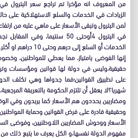
من المعروف انه مؤخرا تم تراجع سعر البترول في
الزيادات في الخدمات والسلع الاستهلاكية على حا
ثمن البترول وتبقى الأسعار على ماهي عليه من ارتفاعا
في البترول 4أوحتى 50 سنتيما، و
الخدمات أو السلع إلى درهم وحتى 10 دراهم او أكثر…
إنها الفوضى بامتياز، مما يعطي للمواطنين، وخصوصا
حقيقية،وليس في دولة لها قوانين ومؤسسات وترسا
على تطبيق القوانين؛فما جدواها وهي تكلف الدول
شهريا؟لا يعقل أن تلتزم الحكومة بالتعريفة المرجعي
ومضاربين يحددون هم الأسعار كما يريدون وفي الوق
وحقيقية قادرة على فرض القوانين وحماية المواطني
الأسعار ووحوش المضاربين اللاوطنيين، وفوضى ال
مفهوم الدولة نفسها،و الكل يعرف ما يتبع ذلك من