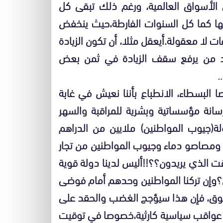
 الأسواق العالمية، ورغم ذلك تبقى كل
لها كما كل السنوات الفارطة،حيث ينخفض
ت لا معقولة.أيعقل مثلا، أن تكون الزيادة
في المقابل نجد من يرفع سقف الزيادة في ثمن بعض
 البسطاء، الانطباع بأننا نعيش في غابة
نة مؤسساتية وبشرية للمراقبة والسهر
ة(جيوب المواطنين) ملايين من الدراهم
ة، ومصاصو دماء وجيوب المواطنين من تجار
ت الذي يريدون؟؟!!أليس لدينا دولة قوية
ن؟وإن تركنا المواطنين وحدهم أمام فوضى
سوق، فإن هذا سيؤجج الغضب والحقد على
 عواقب سياسية كارثية،خصوصا في توقيت