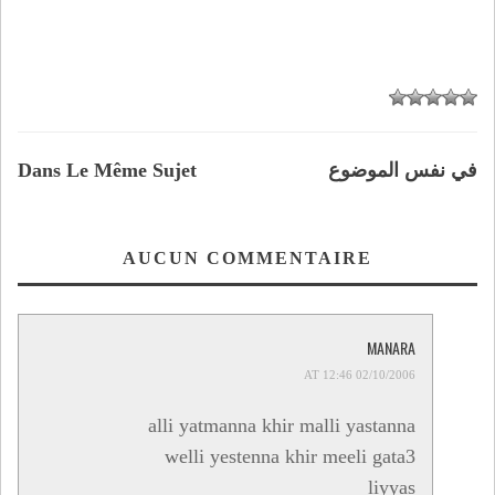
في نفس الموضوع
Dans Le Même Sujet
AUCUN COMMENTAIRE
MANARA
02/10/2006 AT 12:46
alli yatmanna khir malli yastanna
welli yestenna khir meeli gata3
liyyas