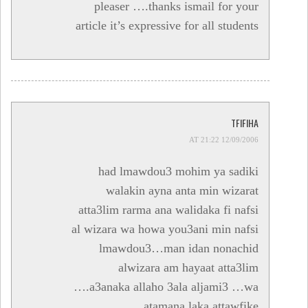
pleaser ….thanks ismail for your
article it’s expressive for all students
TFIFIHA
12/09/2006 AT 21:22
had lmawdou3 mohim ya sadiki
walakin ayna anta min wizarat
atta3lim rarma ana walidaka fi nafsi
al wizara wa howa you3ani min nafsi
lmawdou3…man idan nonachid
alwizara am hayaat atta3lim
….a3anaka allaho 3ala aljami3 …wa
atamana laka attawfike…