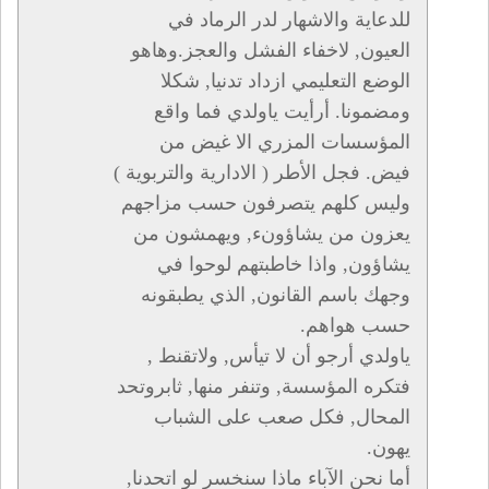
للدعاية والاشهار لدر الرماد في
العيون, لاخفاء الفشل والعجز.وهاهو
الوضع التعليمي ازداد تدنيا, شكلا
ومضمونا. أرأيت ياولدي فما واقع
المؤسسات المزري الا غيض من
فيض. فجل الأطر ( الادارية والتربوية )
وليس كلهم يتصرفون حسب مزاجهم
يعزون من يشاؤونء, ويهمشون من
يشاؤون, واذا خاطبتهم لوحوا في
وجهك باسم القانون, الذي يطبقونه
حسب هواهم.
ياولدي أرجو أن لا تيأس, ولاتقنط ,
فتكره المؤسسة, وتنفر منها, ثابروتحد
المحال, فكل صعب على الشباب
يهون.
أما نحن الآباء ماذا سنخسر لو اتحدنا,