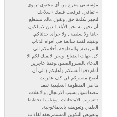
مؤسستي مفرغ من أي محتوى تربوي
– ثقافي. فرفعت قلمك / سلاحك
لتجهر بكلمة حق, وتقول مالم نستطع
أن نجهر به نحن الأباء, الذين لايملكون
جاها ولا سلطة , ولا جرأة. خذلناكم,
وبقيتم لقمة سائغة في أفواه الذئاب
المتربصة, والمطوحة بأحلامكم الى
كل جهات الضياع. ونحن لانملك لكم الا
الدعاء بالصبروالصمود.وقفنا عاجزين
أمام (قوا أنفسكم وأهليكم ) الى أن
أصبح مصيركم في كف عفريت
ها هي المنظومة التعليمية تفقد
مصداقبتها, بسبب الارتجال, والانفلات
/ تسريب الامتحانات , وغياب التخطيط
العلمي وتعويضه بالديماغوجية,
وتعويض التكوين المستمربعقد لقاءات