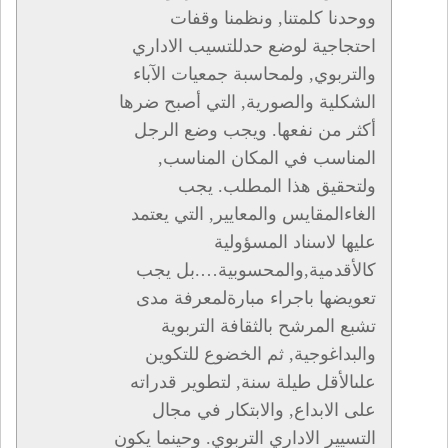
ووحدنا كلمتنا, ونظمنا وقفات
احتجاجية لوضع حدللتسيب الاداري
والتربوي, ولمحاسبة جمعيات الآباء
الشكلية والصورية, التي أصبح ضرها
أكثر من نفعها. ويجب وضع الرجل
المناسب في المكان المناسب,
ولتحقيق هذا المطلب. يجب
الغاءالمقايس والمعايير, التي يعتمد
عليها لاسناد المسؤولية
كالأقدمية,والمحسوبية….بل يجب
تعويضها باجراء مبارةلمعرفة مدى
تشبع المرشح بالثقافة التربوية
والبداغوجية, ثم الخضوع للتكوين
علىالأقل طيلة سنة, لتطوير قدراته
على الابداع, والابتكار في مجال
التسيير الاداري التربوي. وحينما يكون