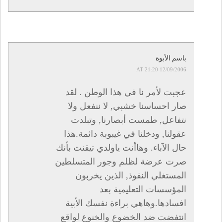
باسم الأبوة
12/09/2006 AT 21:20
عجبت لأمر نا في هذا الوطن . لقد
صار احساسنا خشبي, لا ننفعل ولا
نتفاعل, طمست أبصارنا, وتبلدت
عقولنا, ودخلنا في غيبوبة دائمة.هذا
حال الآباء. وهاأنت ياولدي تيقنت بأنك
صرت عرضة لظلم وجور المتسلطين
المستغلي النفوذ, الذين يخربون
المؤسسات التعليمية بعد
افسادها.وهاهي براءة نفسك الأبية
انتفضت ضد الخضوع والخنوع لواقع