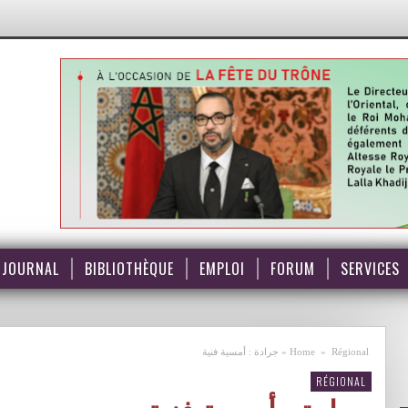
JOURNAL
BIBLIOTHÈQUE
EMPLOI
FORUM
SERVICES
Régional
»
Home
»
جرادة : أمسية فنية
RÉGIONAL