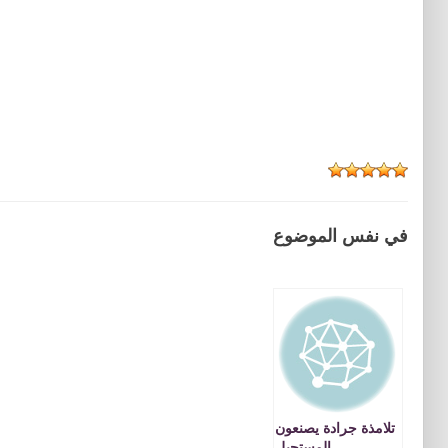
في نفس الموضوع
تلامذة جرادة يصنعون
المستحيل