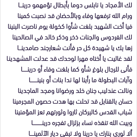
لك الأمجاد يا نابلس دوما بأبطال تؤمهمو درينــــا
ورام الله ترفعها وفاء وبالأحضان قد نصبت كمينا
فيا أخت الشهيد بلغت شأوا كخولة يوم ناصرت البنينا
لك الفردوس والجنات ذخر وذكر خالد في الصالحينا
زها بك يا شهيدة كل حر فأنت شعارجند صامدينــــا
لقد غاليت يا أختاه مهرا لوحدك قد عدلت المشهدينـا
فأنى للرجال بلوغ شأو كما بلغت وفاء أو درينــــــــا
وآيات البطولة ما رأينا لها ندا بنات أو بنينـــــــــــا
ونالت عندليب جنان خلد ورضوانا ومجد الماجدينا
حسان بالقنابل قد تحلت بها هدت حصون المجرمينا
شباب القدس كالبركان ثاروا وثورتهم تعز المؤمنينا
وبيت الله تنقذه نساء بزلزال تفجره درينـــــــــــــــا
ألا ثوري بنارك يا درينا ولا تبقي ديار الآثمينــــــا