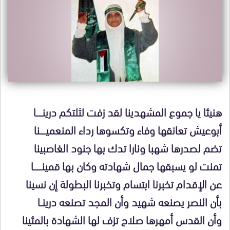
هنيئا يا جموع المشهدينا لقد زفت لثلتكم درينــــــا
أبوعيش تعانقها وفاء وتكسوها رداء المنعميــــــنا
تضم لصدرها شهبا ونارا تدك بها جنود الغاصبينا
تمنت لو يسبقها جمال شهادته وكان بها قمينــــــــا
عن الإقدام تخبرنا ابتسام وتخبرنا البطولة إن نسينا
بأن النصر يصنعه شهيد وأن المجد تصنعه درينــا
وأن القدس أمهرها صلاح تزف لها الشهادة بالمئينا