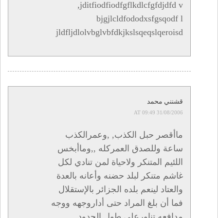
,jditfiodfiodfgflkdlcfgfdjdfd v
bjgjlcldfododxsfgsqodf l
jldfljdlolvbglvbfdkjkslsqeqslqeroisd
قشنني محمد
31/08/2006 AT 09:49
ماأقصر حبل الكذب, ,وعمرالكذب
ساعة وللصدق العمركله ,,وماأبخس
اللئيم المتنكر ولاحياة لمن تنادي لكل
غاشم متنكر لبلد حضنه وأعانه بالعدة
والعتاد لينعم بلده الجزائر بالإستقلال
فما أن بلغ المراد حتى أداروجهه ووجه
مدافعه تناورعلى طول الحدود