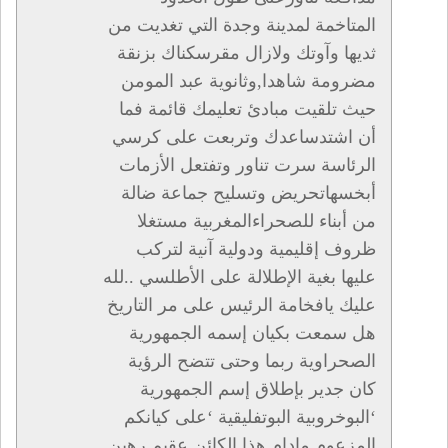
المتاخمة لمدينة وجدة التي تغديت من
ثديها وآوتك ولازال مقرسكناك بزنقة
مضرومة شاهدا,وثانوية عبد المومن
حيث تلقيت مبادئ تعليمك قائمة فما
أن اشتدساعدك وتربعت على كرسي
الرئاسة سرت تناور وتفتعل الأزمات
أبخسهاتحريض وتسليح جماعة ضالة
من أبناء للصحراءالمغربية مستغلا
ظروف إقليمية ودولية آنية لتركب
عليها بغية الإطلالة على الأطلسي ..لله
عليك يافخامة الرئيس على مر التاريخ
هل سمعت بكيان إسمه الجمهورية
الصحراوية ربما وحتى تتضح الرؤية
كان جدير بإطلاق إسم الجمهورية
‘البوخروبية البوتفليقية ‘على كيانكم
المزعوم مادام هذا الكائن عقيم رهين