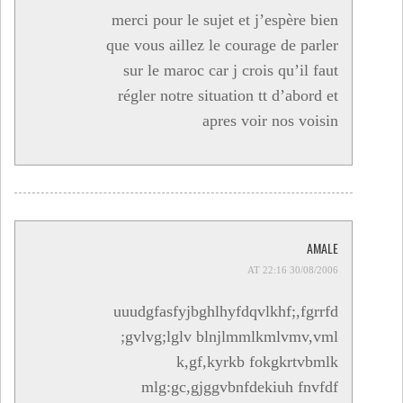
merci pour le sujet et j’espère bien
que vous aillez le courage de parler
sur le maroc car j crois qu’il faut
régler notre situation tt d’abord et
apres voir nos voisin
AMALE
30/08/2006 AT 22:16
uuudgfasfyjbghlhyfdqvlkhf;,fgrrfd
;gvlvg;lglv blnjlmmlkmlvmv,vml
k,gf,kyrkb fokgkrtvbmlk
mlg:gc,gjggvbnfdekiuh fnvfdf