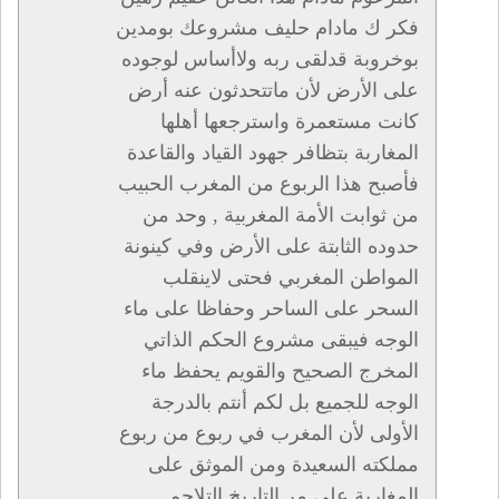
فكر ك مادام حليف مشروعك بومدين
بوخروبة قدلقى ربه ولاأساس لوجوده
على الأرض لأن ماتتحدثون عنه أرض
كانت مستعمرة واسترجعها أهلها
المغاربة بتظافر جهود القياد والقاعدة
فأصبح هذا الربوع من المغرب الحبيب
من ثوابت الأمة المغربية , وحد من
حدوده الثابتة على الأرض وفي كينونة
المواطن المغربي فحتى لاينقلب
السحر على الساحر وحفاظا على ماء
الوجه فيبقى مشروع الحكم الذاتي
المخرج الصحيح والقويم يحفظ ماء
الوجه للجميع بل لكم أنتم بالدرجة
الأولى لأن المغرب في ربوع من ربوع
مملكته السعيدة ومن الموثق على
المغاربة على مر التاريخ التلاحم