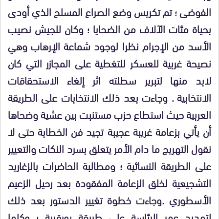
الفوضى ؛ تم تكريس وضع الصراع المسلح الذي أودى
بحياة مئات الآلاف من الضحايا ؛ وكان للجيش نصيب
الأسد من الإجرام نظرا لوجود شماعة الإرهاب وهي
نصيحة غربية للعسكر للتغطية على المجازر التي كان
لابد منها لتبرير سطلته اثر إلغاء الاستحقاقات
الانتخابية . وجاءت بعد ذلك الانتخابات على الطريقة
العربية حيث استطاع حزب مستنبت بين عشية وضحاها
أن يأتي بزعامة غريبة عجيبة تجيد فن الخطابة حتى لا
نقول التهريج ما دام الأمر يتعلق بسرد النكات والتعيير
على الطريقة النسائية ؛ ومطالبة الحاضرات بالزغاريد
التشجيعية لخلق الزعامة المفقودة بعد رحيل الزعيم
الأسطوري .وجاءت خطوة تغيير الدستور بعد ذلك
لتمديد عمر الرئاسة على طريقة بورقيبة ؛ وكلها