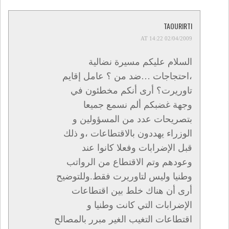
TAOURIRTI
02/04/2009 AT 14:22
السلام عليكم مسيرة نضالية
،احتجاجات …ضد من ؟ عامل إقايم
تاوريرت؟ أرى أنكم مخطئون في
وجهة غضبكم ألم نسمع جميعا
بتصريحات عدد من المسؤولين و
الوزراء يهددون بالاقتطاعات ،و ذلك
قبل الإضرابات وفعلا كانوا عند
وعودهم وتم الاقتطاع من الرواتب
وطنيا وليس لتاوريرت فقط.وللتوضيح
أرى أن هناك خلط بين اقتطاعات
الإضرابات التي كانت وطنيا و
اقتطاعات التغيب الغير مبرر بالمصالح