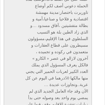
الحملة دعوني أصف لكم أوضاع
تاوريرت باختصار:مدينة مهمشة
اقتصادية و فلاحيا و صناعيا،أمية و
بطالة متفشيتين ،آفاق مسدود …و
الذي زاد الطين بلة هو التسيب
السلطوي في هذا الإقليم،مسؤولون
مسيطرون على قطاع العقارات و
متعمدون في ركوده و تجميده ،
آخرون لازالو في عصر « الكارو »
فالكل يعرف المسؤول الذي يملك
العدد الكبير لعربات الحمير التي يجني
منها مالكها 50درهما في اليوم عن كل
عربة..وتجاوزات عديدة …
الآن وقد جاء العامل الجديد الذي لم
يمضي يوم واحد بعد وصوله حتى بدأ
زيارات تفقدية للإقليم وقف فيها على