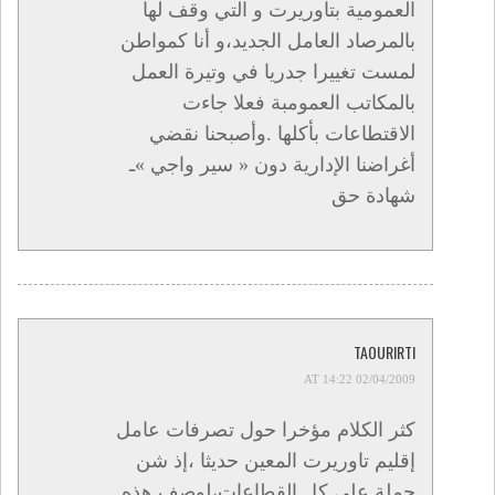
العمومية بتاوريرت و التي وقف لها
بالمرصاد العامل الجديد،و أنا كمواطن
لمست تغييرا جدريا في وتيرة العمل
بالمكاتب العمومبة فعلا جاءت
الاقتطاعات بأكلها .وأصبحنا نقضي
أغراضنا الإدارية دون « سير واجي »ـ
شهادة حق
TAOURIRTI
02/04/2009 AT 14:22
كثر الكلام مؤخرا حول تصرفات عامل
إقليم تاوريرت المعين حديثا ،إذ شن
حملة على كل القطاعات،لوصف هذه