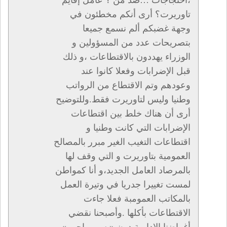
،احتجاجات …ضد من ؟ عامل إقايم
تاوريرت؟ أرى أنكم مخطئون في
وجهة غضبكم ألم نسمع جميعا
بتصريحات عدد من المسؤولين و
الوزراء يهددون بالاقتطاعات ،و ذلك
قبل الإضرابات وفعلا كانوا عند
وعودهم وتم الاقتطاع من الرواتب
وطنيا وليس لتاوريرت فقط.وللتوضيح
أرى أن هناك خلط بين اقتطاعات
الإضرابات التي كانت وطنيا و
اقتطاعات التغيب الغير مبرر بالمصالح
العمومية بتاوريرت و التي وقف لها
بالمرصاد العامل الجديد،و أنا كمواطن
لمست تغييرا جدريا في وتيرة العمل
بالمكاتب العمومبة فعلا جاءت
الاقتطاعات بأكلها .وأصبحنا نقضي