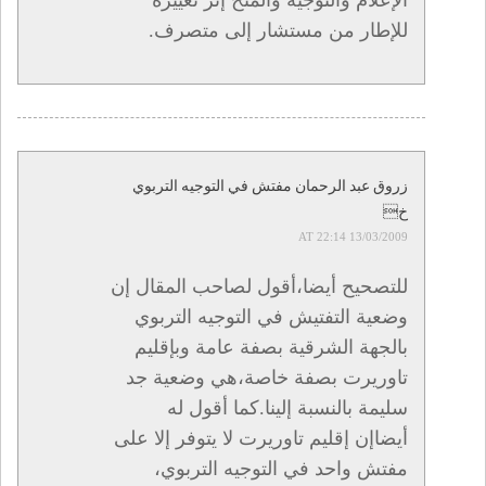
الإعلام والتوجيه والمنح إثر تغييره
للإطار من مستشار إلى متصرف.
زروق عبد الرحمان مفتش في التوجيه التربوي
خ
13/03/2009 AT 22:14
للتصحيح أيضا،أقول لصاحب المقال إن
وضعية التفتيش في التوجيه التربوي
بالجهة الشرقية بصفة عامة وبإقليم
تاوريرت بصفة خاصة،هي وضعية جد
سليمة بالنسبة إلينا.كما أقول له
أيضاإن إقليم تاوريرت لا يتوفر إلا على
مفتش واحد في التوجيه التربوي،