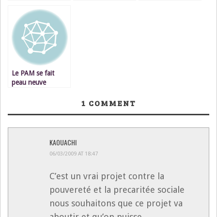
de fer entre Hjira et
Hjira président
restaurant à Oujda
Hamel
Le PAM se fait
peau neuve
1
COMMENT
KAOUACHI
06/03/2009 AT 18:47
C’est un vrai projet contre la
pouvereté et la precaritée sociale
nous souhaitons que ce projet va
aboutir et qu’on puisse