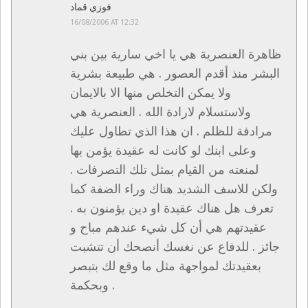
فوزي قماد
16/08/2006 AT 12:32
ظاهرة العنصرية هي يا اخي سارية بين بني
البشر منذ أقدم العصور . هي طبيعة بشرية
ولا يمكن التخلص منها الا بالايمان
ولاستسلام لارادة الله . العنصرية هي
مرادفة للظلم . ان هذا الذي تطاول عليك
وعلى ابنك لو كانت له عقيدة يؤمن بها
لمنعته من القيام بمثل تلك التصرفات .
ولكن للاسف الشديد هناك وراء الضفة كما
تعرف هل هناك عقيدة او دين يؤمنون به .
عقيدتهم هي أن كل شيء عندهم مباح و
جائز . للدفاع عن نغسك أنصحك أن تتشبت
بعقيدتك لمواجهة مثل ما وقع لك بتبصر
وبحكمة .