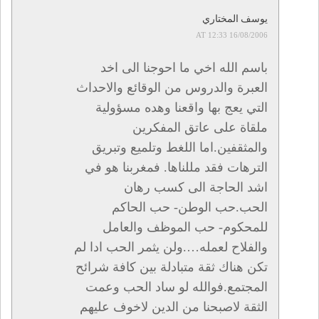
يوسف المختاري
16/08/2006 AT 12:33
باسم الله اخي ما احوجنا الى اخد
العبرة والدروس من الوقائع والاحداث
التي يعج بها واقعنا وهده مسؤولية
ملقاة على عاتق المفكرين
والمثقفين.اما اللغط وتلميع وتبريق
الترهات فقد مللناها. فمغربنا هو في
اشد الحاجة الى كسب رهان
الحب.حب الوطن- حب الحاكم
للمحكوم- حب الموظف والعامل
والفلاح لعمله….ولن يثمر الحب ادا لم
تكن هناك ثقة متبادلة بين كافة شرائح
المجتمع.فوالله لو ساد الحب وعمت
الثقة لاصبحنا من الدين لاخوف عليهم