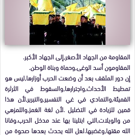
المقاومة من الجهاد الأصغر,إلى الجهاد الأكبر.
المقاومون أسد الوغى,وحماة وبناة الوطن.
إن دور المثقف بعد أن وضعت الحرب أوزارها,ليس هو
تمطيط الأحداث,واجترارها,والسقوط في الثرثرة
القميئة,والتمادي في غي التفسير,والتبرير,لأن هذا
قمين للزيادة في التضليل .لأن لغة الغمز,واللمزهي
من والويلات,التي ابتلينا بها عند مدخل الحرب.وقانا
الله مقتها,وغضبها.لعل الله يحدث بعدها صحوة من