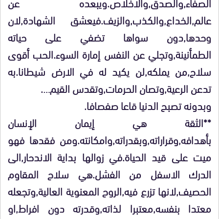
الصفاء,والصدق,والاخلاص.ويبعده عن
عالم,الخداع,والكذب,والزيف.فيعشق الشهادة,لان
وحدها,دون سواها تضفي على حياته
الطمأنينة,وتجلي عن النفس إمارة السوء.الحب أقوى
سلاح,من يملكه,لن يكيد له في الارض شيطانا.به
تدعن الرعية,وتصان الحرمات,وتقدس القيم….
وبدونه تصبح الدنيا قاعا صفصافا.
**الثقة هي إيمان الإنسان
بأهدافه,وقراراته,وبقدراته,وامكانته.ومن فقدها فهو
ميت على قيد الحياة.في زوالها بداية الاندحار,الى
الدرك الاسفل من الفشل.هي سلاح المقاوم
الحصيف,لانها تزرع فيه,الروح المعنوية العالية,وتجعله
معتدا بنفسه,معتبرا لذاته,وقدرته دون افراط,او