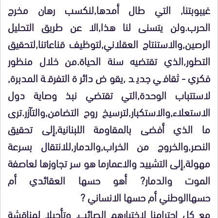
غيبوبتنا, التي طال أمدها,لنكسب رهان مخرج
الحرب.ولن يتسنى لنا هذا,الا عن طريق التحليل
الرصين,والاستنتاج العقلاني,لتوظيف قناعاتنا,لتحقيق
التطور,الذي تقتضيه سنة الحياة.من خلال منظور
فكري- ثقافي جديد ,يقوض دائرة التفرقة المدبرة,
لاستتباب الوحدة,التي تقتضي نبذ وصاية دول
الاستعلاء,والاستكبار,لترسيخ روح التضامن,والتآزر.ترى
ما الذي أفضى بالمقاومة اللبنانية,إلى تحقيق
النصر,والخروج من الخراب,والدمار,للانتقال بسرعة
مهولة,إلى التشييد والاعمارما هو سر تجاوزها لعاصفة
الموت والدمار? أهو حسها العقائدي أم
حسهاالوطني أم حسها الانساني ?
مع كل احترامنا لاختيارهم الصائب, وتأجيلا لمناقشة