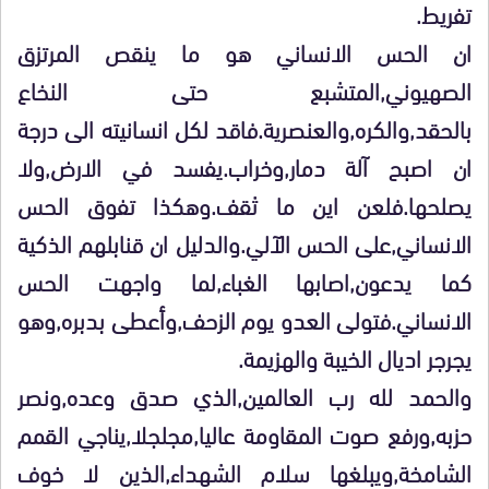
تفريط.
ان الحس الانساني هو ما ينقص المرتزق
الصهيوني,المتشبع حتى النخاع
بالحقد,والكره,والعنصرية.فاقد لكل انسانيته الى درجة
ان اصبح آلة دمار,وخراب.يفسد في الارض,ولا
يصلحها.فلعن اين ما ثقف.وهكذا تفوق الحس
الانساني,على الحس الآلي.والدليل ان قنابلهم الذكية
كما يدعون,اصابها الغباء,لما واجهت الحس
الانساني.فتولى العدو يوم الزحف,وأعطى بدبره,وهو
يجرجر اديال الخيبة والهزيمة.
والحمد لله رب العالمين,الذي صدق وعده,ونصر
حزبه,ورفع صوت المقاومة عاليا,مجلجلا,يناجي القمم
الشامخة,ويبلغها سلام الشهداء,الذين لا خوف