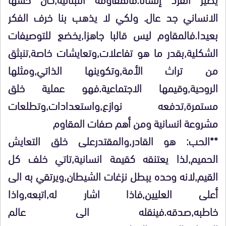
الانساني جد عال. ولكي لا يذهب بنا خرف الفكر
بعيدا.فالمقاوم ليس قالبا جاهزا,يخضع للتوصيفات
الشكلية,بقدر ما هو تفاعلات,وتعايشات خاصة,تنبثق
من تراث الأمة,وتكوينها الذاتي,ومثلها
الروحية,وقيمها الاجتماعية.فهو عملية خلق
مستمرة,تدفعه نوازع,واستعدادات,وتطلعات
مشروعة انسانية ومن أهم صفات المقاوم
**الحب: هو القادر,والمقتدرعلى خلق التعايش
الحميم,لذا يعتنقه كقيمة انسانية,تاتي خلف كل
القيم,لانه وحده يبطل نزغات الشيطان,ويرتقي به الى
أعلى العليين,فاذا اشار له,اتبعه,واذا
خاطبه,صدقه.فينقله الى عالم