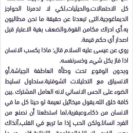
كل الاحتمالات,والحيثيات,لكي لا تدمرنا الحواجز
الديماغوجية.التى تبعدنا عن حقيقة ما نحن مطالبون
به.أي ادراك مكامن القوة,والضعف بغية الاعتبار قبل
اصدار أي حكم قيمة.
روي عن عيسى عليه السلام قال: ماذا يكسب الانسان
اذا فاز بكل شيء, وخسرنفسه.
وبدون الوقوع تحت وطأة العاطفة الجياشة,أو
الانسياق مع التحليلات الشوفنية.سنحاول تسليط
الضوء على الحس الانساني لانه العامل المشترك ,بين
كافة خلق الله.يقول ميخائيل نعيمة لو حينا كل ما في
الانسان من ذكاء,وعبقرية,لما استطعنا أن نصنع من
الفرد انسانا,ولكن الحب إذا ما تربع في القلب,آنذاك
يصير الفرد إنسانا.فالمقاومة اللبنانية,كان حسها