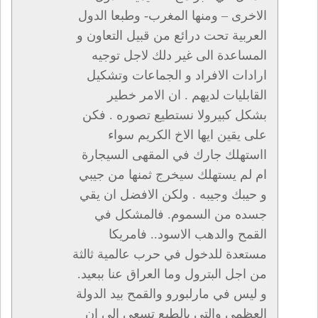
الاخرى – ومنها المغرب- وطبعا الدول
العربية تحت درائع من قبيل التعاون و
المساعدة الى غير دلك لاجل توجيه
ارادات الافراد و الجماعات وتشكيل
القابليات لديهم . ان الامر خطير
بشكل كبيرولا نستطيع تصوره . فكن
على يقين ايها الاخ الكريم سواء
ااستهلك جارك في المقهى السيجارة
ام لم يستهلك سيخرج ثمنها من جيبي
و حيبك وجيبه . ولكن الافضل ان يقي
جسده من السموم. فالمشكل في
القمح والدهب الاسود.. فامريكا
مستعدة للدخول في حرب عالمية ثالثة
من اجل البترول وما العراق عنا ببعيد.
و ليس في مارلبورو والقمح بيد الدولة
العظمى والتي بالطبع تسعى الى ان