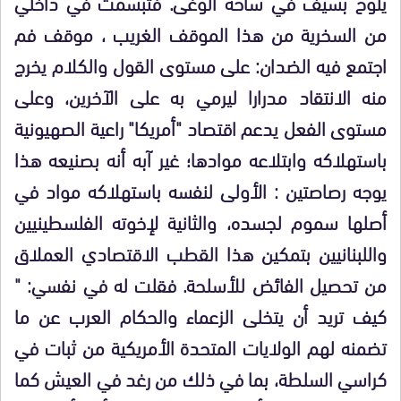
يلوح بسيف في ساحة الوغى. فتبسمت في داخلي
من السخرية من هذا الموقف الغريب ، موقف فم
اجتمع فيه الضدان: على مستوى القول والكلام يخرج
منه الانتقاد مدرارا ليرمي به على الآخرين، وعلى
مستوى الفعل يدعم اقتصاد "أمريكا" راعية الصهيونية
باستهلاكه وابتلاعه موادها؛ غير آبه أنه بصنيعه هذا
يوجه رصاصتين : الأولى لنفسه باستهلاكه مواد في
أصلها سموم لجسده، والثانية لإخوته الفلسطينيين
واللبنانيين بتمكين هذا القطب الاقتصادي العملاق
من تحصيل الفائض للأسلحة. فقلت له في نفسي: "
كيف تريد أن يتخلى الزعماء والحكام العرب عن ما
تضمنه لهم الولايات المتحدة الأمريكية من ثبات في
كراسي السلطة، بما في ذلك من رغد في العيش كما