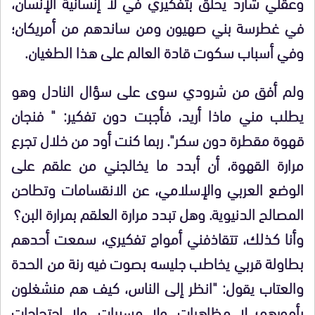
وعقلي شارد يحلق بتفكيري في لا إنسانية الإنسان،
في غطرسة بني صهيون ومن ساندهم من أمريكان؛
وفي أسباب سكوت قادة العالم على هذا الطغيان.
ولم أفق من شرودي سوى على سؤال النادل وهو
يطلب مني ماذا أريد، فأجبت دون تفكير: " فنجان
قهوة مقطرة دون سكر". ربما كنت أود من خلال تجرع
مرارة القهوة، أن أبدد ما يخالجني من علقم على
الوضع العربي والإسلامي، عن الانقسامات وتطاحن
المصالح الدنيوية. وهل تبدد مرارة العلقم بمرارة البن؟
وأنا كذلك، تتقاذفني أمواج تفكيري، سمعت أحدهم
بطاولة قربي يخاطب جليسه بصوت فيه رنة من الحدة
والعتاب يقول: "انظر إلى الناس، كيف هم منشغلون
بأمورهم؛ لا مظاهرات، ولا مسيرات، ولا احتجاجات