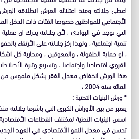
اعطى جلالته ومنذ اعتلائه العرش انطلاقة الورش ا
الأجتماعي للمواطنين خصوصا الفئات ذات الدخل المحدو
التي توجد في البوادي ، لأن جلالته يدرك ان عملية ا
تنمية اجتماعية ، ولهذا ركز جلالته على الأرتقاء بالح
، او حماية الطفولة ، والمعوقين ، ومحاربة كل اشك
القروي اقتصاديا واجتماعيا ، وتسريع وتيرة الأصلاحا
المائة سنة 2004 ،
* ورش البنيات التحتية :
يعتبر من بين الأوراش الكبرى التي باشرها جلالته من
اسس البنيات التحتية لمختلف القطاعات الأقتصادية 
تحسن في معدل النمو الأقتصادي في العهد الجديد ، 