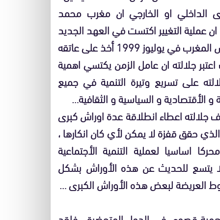
ى الداخلي او الخارجي ان مغرب محمد
ن عملية التغيير اكتست في العهد الجديد
وتيرة متسارعة ، وذلك لكون جلالته ومنذ اعتلائه عرش المغرب في يوليوز 1999 أخذ على عاتقه
اعتبر جلالته ان عامل الزمن يكتسي اهمية
لته على تسريع وتيرة التنمية في جميع
 و الأقتصادية و السياسية و الثقافية…
 جلالته اعطاء انطلاقة عدة اوراش كبرى
ذي حقق قفزة لا يمكن لأي كان انكارها ،
ركا اساسيا لعملية التنمية الأجتماعية
 لا يتسع للحديث عن هذه الأوراش بشكل
ط العريضة لبعض هذه الأوراش الكبرى …
من اهمية قصوى في الدول المتحضرة ، فلقد