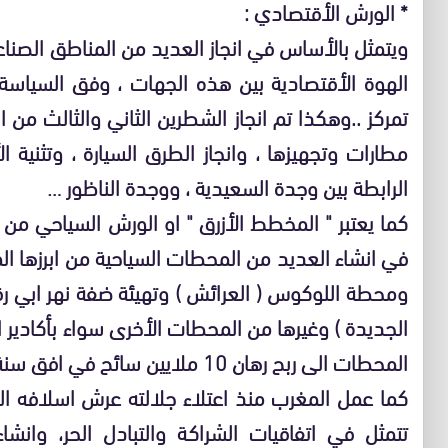
* الورش الأقتصادي :
ويتمثل بالأساس في انجاز العديد من المناطق الصنا
الهوة الأقتصادية بين هذه الجهات ، وفق السياسة ا
تمركز ..وهكذا تم انجاز الشطرين الثاني والثالث من
مطارات وتجهيزها ، وانجاز الطرق السيارة ، وتثنية 
الرابطة بين وجدة السعيدية ، ووجدة الناظور …
كما يعتبر " المخطط الأزرق " او الورش السياحي من 
في انشاء العديد من المحطات السياحية من ابرزها ال
ومحطة اللوكوس ( العرائش ) وتهيئة ضفة نهر ابي رقرا
الجديدة ) وغيرها من المحطات الأخرى سواء بأكادير
المحطات الى ربح رهان 10 ملايين سائح في افق سنة 2010
كما عمل المغرب منذ اعتلاء جلالته عرش اسلافه ال
تتمثل في اتفاقيات الشراكة والتبادل الحر، وانش