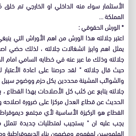
المملكة …
* الورش الحقوقي :
اعتبر جلالته هذا الورش من اهم الأوراش التي ينبغي
يمثل اهم وابرز انشغالات جلالته ، لذلك حضي ا
حيث قال جلالته " لقد حرصنا على اعادة الأعتبار 
والشوائب المشينة محددين بكل حزم ووضوح سبيل ا
جلالته يتابع عن كثب كل الأصلاحات بهذا القطاع ،
الحديث عن قطاع العدل مركزا على ضرورة اصلاحه وتط
القطاع هو الركيزة الأساسية لأي مجتمع ديموقراطي
يجب عليه ان " يستجيب لمتطلبات جديدة تتمثل ف
الملموسين لمفهوم ومضمون بناء الديموقراطية ودو