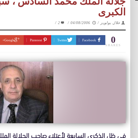
جلالة الملك محمد السادس ، سب
الكبرى
علال بولويز
/
04/08/2006
/
2
/
0
Google+
Pinterest
Twitter
Facebook
SHARES
في ظل الذكرى السابعة لأعتلاء صاحب الجلالة الم