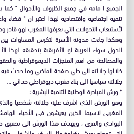
الجميع ا مامه في جميع الظروف والأحوال " كما يعت
تنمية اجتماعية واقتصادية لهذا اعتبر ان " قضاء و
لأستيعاب التحولات التي يعرفها المغرب لهو قادر و
وهكذا جاءت مدونة الأسرة لتكرس المساوات بين ا
الدول سواء العربية او الأفريقية بتحقيقه لهذا الأ
والمصالحة من اهم المنجزات الديموقراطية والحق
خلالها جلالته الى طي صفحة الماضي وما حدث فيه م
جلالته سياسيا الى بناء مغرب ديوقراطي حداثي …
* ورش المبادرة الوطنية للتنمية البشرية :
وهو الورش الذي اشرف عليه جلالته شخصيا والذي 
المغربي لاسيما الذين يعيشون في الأحياء الهام
البوادي والقرى ، ويهدف هذا الورش الى تحقيق حيا
التي تجعله يعيش بكرامة مثل السكن والشغل ، والتطب