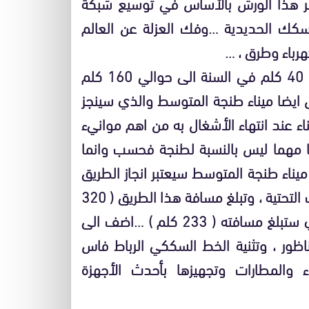
اصر هذا الورش بالأساس في توسيع شبكة
السكك الحديدية …وفك العزلة عن العالم
هرباء وطرق ، …
ففي مجال الطرق السيارة ارتفعت وتيرة الأنجاز من 40 كلم في السنة الى حوالي 160 كلم
 هذا الورش ايضا ميناء طنجة المتوسط والذي سينجز
ذا الميناء عند انتهاء الأشغال به من اهم موانيء
ا مهما ليس بالنسبة لطنجة فحسب وانما
ميناء طنجة المتوسط سيعتبر انجاز الطريق
السيار وجدة فاس من اهم الأنجازات في ورش البنيات التحتية ، وتبلغ مسافة هذا الطريق ( 320
كلم ) وكذا انجاز الطريق السيار مراكش أكادير والذي ستبلغ مسافته ( 233 كلم ) …اضف الى
ظور ، وتثنية الخط السككي الرباط فاس
 والمطارات وتجهيزها بأحدث الأجهزة