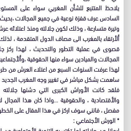
يلاحظ المتتبع للشأن المغربي سواء على المستو
السادس عرف قفزة نوعية في جميع المجالات ،بحيث ا
ألأرتقاء بالمغرب الى مصاف الدول المتقدمة ، لذلك 
قصوى في عملية التطور والتحديث ، لهذا ركز جلا
المجالات والميادين سواء منها الحقوقية ،وألأجتماعية
لهذا عرفت السنوات السبع من اعتلاء العرش من طرف
ساهمت بشكل مباشر في تغيير وجه المغرب الجديد ال
فلقد كانت الأوراش الكبرى التي دشنها جلالته مح
والأقتصادية ، والحقوقية …واذا كان هذا المجال
مفصل ، فانني سوف اركز في هذا المقال على الخطو
* الورش الأجتماعي :
ايمانا من جلالته لما تكتسيه التنمية الأجتماعية 