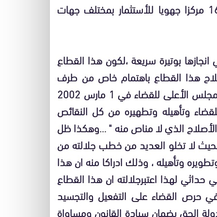
الأستثمار سواء منه الداخلي او الخارجي تم خلق 16 مركزا جهويا للأستثمار بمختلف جهات
 انجازها بوتيرة سريعة ،لكون هذا القطاع
صلاح هذا القطاع باهتمام خاص من طرف
جلالته وذلك ما عبر عنه في خطابه السامي امام المجلس الأعلى للقضاء في 1 مارس 2002
للقضاء وتأهيله وتطهيره من كل النقائص
لأصلاح الذي لا مناص منه " …وهكذا ظل
 بحيث لا تخلو العديد من خطب جلالته من
ويره وتأهيله ، وذلك ادراكا منه ان هذا
 حداثي لهذا اعتبرجلالته ان هذا القطاع
ي حرص القضاء على التفعيل والتجسيد
لة الحق بضمان سيادة القانون ومساواة