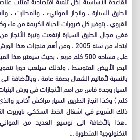
القاعدة الأساسية لكل تنمية اقتصادية تمثلت عن
الطرق السيارة ، وانجاز الموانيء ، والمطارت ، و
القروي ، بتوفير كل ضرورات الحياة الكريمة من ماء وك
ابتداء من سنة 2005 ، ومن أهم منجزات
على مساحة 500 كلم مربع ، بحيث سيعتبر ه
البحر الأبيض المتوسط ، ولذلك سيلعب دورا تنموي
بالنسبة لأقاليم الشمال بصفة عامة ، وبالأضافة الى 
ذلك الشروع في اشغال الخط السككي تاوريرت النا
..هذا بالأضافة الى توسيع العديد من الموانيء
التكنولوجية المتطورة …