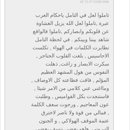
03/08/2006 AT 22:37
تاملوا لعل في التامل ياحكام العرب
عبرة ,تاملوا لعل الله يزيل الغشاوة
عن قلوبكم وابصاركم ,تاملوا فالواقع
شاهد بيننا وبينكم . في لحظة التامل
تطايرت الكلمات في الهواء , تكلست
الاحاسيس , بلغت القلوب الحناجر ,
سكرت الابصار و زاغت, ذهلت
النفوس من هول المشهد العظيم
المؤلم , فاقت فظاعته كل الاوصاف ,
ومااغنى عني كلامي من الامر شيئا ,
فاستنجدت بكل القواميس , وطلبت
عون المعاجيم , ورجوت سعف الكلمة
, فمالي من قوة ولا ناصر لاخترق
عتمة الموقف الهولاكي , و الجنون
النيروني. هاهو بعضي ينسف بعضي ,