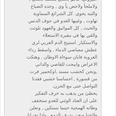
ولاملجأ ولاحض يأ وي , وحده الضياع
والتيه يحوي. كل الشرائع السماوية
تهاوت , وغيبها العدو في جوف الدنس
والخبث , كل المواثيق والعهود تلوثت
والقي بها في مقبرة الاستعلاء
والاستكبار .استبيح الدم العربي لري
عطش مصاصي الدماء , واسقط رداء
العروبة فابان سوءاة الاوطان , وهتكت
الاعراض وابيحت للقاصي والداني
,ونحن كخشب مسند ,اوكحمير فرت
من قسورة , احساسنا خشبي فقدنا
التواصل حتى مع الحزن.
يخطئ من يذهب به خرف التفكير
على ان العناد الوثني للعدو ستخفف
وطاته الهمجية حينما نستكين , ونعلن
طاعتنا ونحن نذرف الدمع , واذا تجرانا