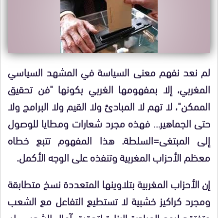
لم نعد نفهم معنى السياسة في المشهد السياسي
المغربي، إلا بمفهومها الغربي بكونها "فن تحقيق
الممكن"، لا تهم لا المبادئ ولا القيم ولا البرامج ولا
حتى الجماهير… فهذه مجرد شعارات ومطايا للوصول
إلى المبتغى=السلطة. هذا المفهوم تتبع خطاه
معظم الأحزاب المغربية وتنفذه على الوجه الأكمل.
إن الأحزاب المغربية بتلاوينها المتعددة نسخ متطابقة
ومجرد كراكيز خشبية لا تستطيع التفاعل مع الشعب
وتفتقد لروح المبادرة البناءة لتحقيق آمال الشعب.. إن