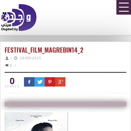
FESTIVAL_FILM_MAGREBIN14_2
/
28/09/2025
0
/
0
SHARES