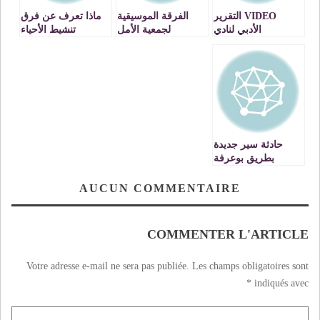
VIDEO التقرير
الفرقة الموسيقية
ماذا تعرف عن فرق
الأدبي لنادي
لجمعية الأمل
تنشيط الأحياء
المولودية الوجدية
الثقافية بتاوريرت
بجماعة وجدة؟
خلال الجمع العام
ظروف النشاة
السنوي العادي برسم
وسياق التاسيس ــ
موسم 2017ــ2018
الجزء الاول: ظروف
النشاة.
حادثة سير جديدة
بطريق بوعرفة
يذهب ضحيتها 4
اشخاص من عائلة
AUCUN COMMENTAIRE
وحدة
COMMENTER L'ARTICLE
Votre adresse e-mail ne sera pas publiée.
Les champs obligatoires sont
*
indiqués avec