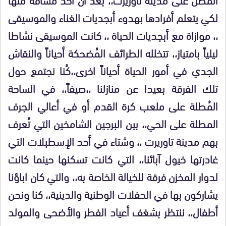
لكي يتعلم أفرادها بهدوء أبجديات الغناء والموسيقى
،، موازاة مع أبجديات الحياة ،، كانت الموسيقى نشاطا
ليلياً بامتياز،، تتخلله الطرائف المُضحكة أحياناً والنقاش
الجدي في أمور الحياة أحياناً اخرى،،كُنا نجتمع حول
تلك الفرقة بعيدا عن منازلنا ،،صيفاً،، في الساحة
المُطلة على ملعب كرة القدم أو في أعالي الجرف
المطلة على الحي،، بين البرجين الشامخين التي تُعرف
بهم مدينة تاوريرت ،، وشتاء في أحد الإسطبلات التي
غادرتها خيول آبائنا،، التي كانت تسكنها حينما كانت
لدوار المخزن فرقة للخيالة الخاصة به،، والتي كان اباؤنا
يشاركون بها في الحفلات الوطنية والدينية،، كنا ونحن
أطفال،، ننتظر بشغف أعياد الفطر والأضحى والمولد