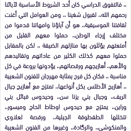
،، فالتفوق الدراسي كان أحد الشروط الأساسية لآبائنا
رحمهم الله،، لقبول شغبنا ،، ومن العوامل التي أغنت
ثقافتنا الموسيقية،، هو أن آباؤنا وامهاتنا قدموا من
مختلف إرجاء الوطن،، حملوا معهم القليل من
أمتعتهم يؤثثون بها منازلهم الضيقة ،، لكن بالمقابل
حملوا معهم كذلك الكثير من عاداتهم وتقاليدهم
والأهم،، أهازيجهم ورقصاتهم،، يؤدونها بروعة في كل
مناسبة ،، فكان كل فرح بمثابة مهرجان للفنون الشعبية
،، أهازيج الأطلس بكل أنواعها،، تمتزج مع أهازيج جبال
الريف،، وجبال بني يزنا سن،، وحيدوس قبائل بني
وراين،، يمتزج مع حيدوس اوطاط الحاج وميسور،،
تتخللها الطقطوقة الجبلية،، ورقصة لعلاوي
والمنكوشي،، والرگادة،، وغيرها من الفنون الشعبية