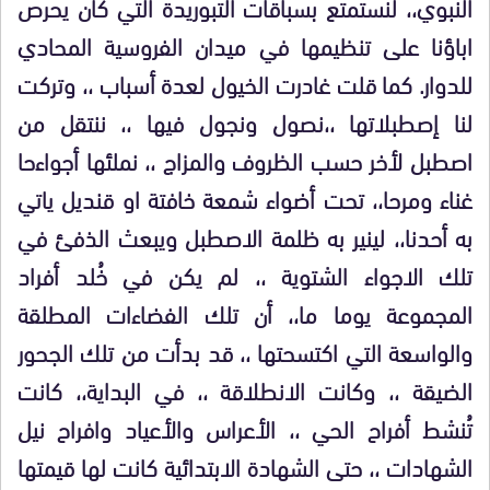
النبوي،، لنستمتع بسباقات التبوريدة التي كان يحرص
اباؤنا على تنظيمها في ميدان الفروسية المحادي
للدوار. كما قلت غادرت الخيول لعدة أسباب ،، وتركت
لنا إصطبلاتها ،،نصول ونجول فيها ،، ننتقل من
اصطبل لأخر حسب الظروف والمزاج ،، نملئها أجواءحا
غناء ومرحا،، تحت أضواء شمعة خافتة او قنديل ياتي
به أحدنا،، لينير به ظلمة الاصطبل ويبعث الذفئ في
تلك الاجواء الشتوية ،، لم يكن في خُلد أفراد
المجموعة يوما ما،، أن تلك الفضاءات المطلقة
والواسعة التي اكتسحتها ،، قد بدأت من تلك الجحور
الضيقة ،، وكانت الانطلاقة ،، في البداية،، كانت
تُنشط أفراح الحي ،، الأعراس والأعياد وافراح نيل
الشهادات ،، حتى الشهادة الابتدائية كانت لها قيمتها