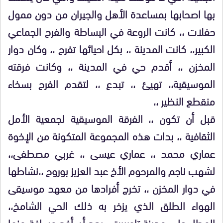
بها اصحابها بمساعدة الأهل والجيران من دون ممول
حفلات ،، كانت الروعة في البساطة والفرح الجماعي
الكبير،، كانت المدينة ،، بكل احيائها تفرح ،، وكان دوار
المخزن ،، أقدم حي في المدينة ،، وكانت فرقته
الموسيقية،، تهيئ ،، تبدع ،، لتقدم الفرح بسخاء
منقطع النظير ،،
قبل أن تكون ،، الفرقة الموسيقية لجمعية الأمل
الثقافية ،، بدات هذه المجموعة المتكونة من الإخوة
عماري محمد ،، عماري عيسى ،، غربي مصطفى،،
لشهب ناجم والمرحوم الأخ عبد العزيز بوروح ،،نشاطها
في دوار المخزن ،، تخرج أفرادها من معهد موسيقى
الهواء الطلق الذي يزخر به ذلك الحي الشامخ،،
المطل على مدينة تاوريرت،، بعد أن أخد مسافة منها