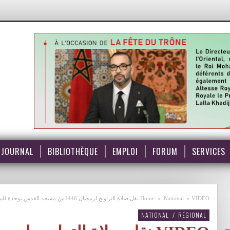
JOURNAL
BIBLIOTHÈQUE
EMPLOI
FORUM
SERVICES
Home
»
National
»
VIDEO نقل صلاة التراويح لرمضان 1446من مسجد القدس بوجدة للمقريء يحيى احساين امام المسجد
NATIONAL
/
RÉGIONAL