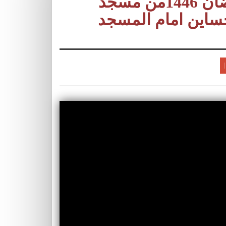
VIDEO نقل صلاة التراويح لرمضان 1446من مسجد
ساين امام المسجد