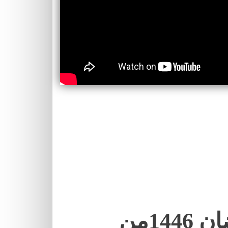
نقل صلاة التراويح لرمضان 1446من