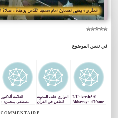
في نفس الموضوع
العلامة ألدكتور
التواري خلف المدونة
L’Université Al
مصطفى بمحمزة :
للطعن في القرآن
Akhawayn d’Ifrane
تفسير سورة المعارج
الكريم
fête sa 20ème
ـ الجزء 2 VIDEO
promotion
 COMMENTAIRE