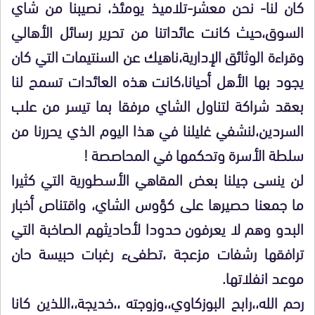
كان لنا- نحن معشر-تلاميذ يومئذ، نصيبنا من شاي
السوق،حيث كانت عائداتنا من تحرير رسائل الأهالي
وقراءة الوثائق الإدارية،ناهيك عن السنتيمات التي كان
يجود بها الأهل أحيانا،كانت هذه العائدات تسمح لنا
بعقد شراكة لتناول الشاي مرفقا بما تيسر من علب
السردين،لنشفي غليلنا في هذا اليوم الذي يحررنا من
سلطة الأسرة وتحكمها في المحاصصة !
لن ينسى جيلنا بعض المقاهي الأسطورية التي كثيرا
ما جمعنا حصيرها على كؤوس الشاي، واقتناص أخبار
البدو وهم لا يعرفون حدودا لأحاديثهم الصاخبة التي
ترافقها رشفات مزعجة ،تطفىء رغبات حبيسة حان
موعد انفلاتها.
رحم الله،،رابح البوزكاوي،،وزوجته ،،خديجة،،اللذين كانا