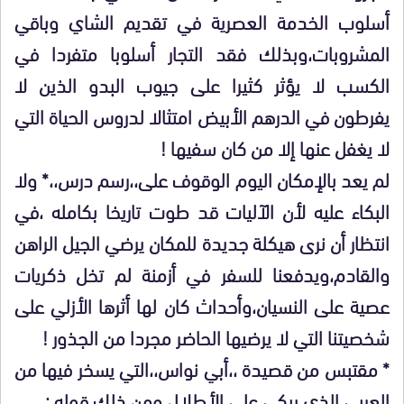
أسلوب الخدمة العصرية في تقديم الشاي وباقي
المشروبات،وبذلك فقد التجار أسلوبا متفردا في
الكسب لا يؤثر كثيرا على جيوب البدو الذين لا
يفرطون في الدرهم الأبيض امتثالا لدروس الحياة التي
لا يغفل عنها إلا من كان سفيها !
لم يعد بالإمكان اليوم الوقوف على،،رسم درس،،* ولا
البكاء عليه لأن الآليات قد طوت تاريخا بكامله ،في
انتظار أن نرى هيكلة جديدة للمكان يرضي الجيل الراهن
والقادم،ويدفعنا للسفر في أزمنة لم تخل ذكريات
عصية على النسيان،وأحداث كان لها أثرها الأزلي على
شخصيتنا التي لا يرضيها الحاضر مجردا من الجذور !
* مقتبس من قصيدة ،،أبي نواس،،التي يسخر فيها من
العربي الذي يبكي على الأطلال،ومن ذلك قوله :