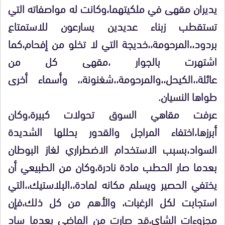
يديران مقهى في ملكيتهما،وكانت له مواصفاته التي
تستقطب زبناء عديدين يسارعون للاستمتاع
بردود،،المرحومة،،خديجة التي لا تخلو من إفحام،كما
اشتهرت بالجوار ،مقهى كل من
عائلة،،الكيحل،،والمرحومة،،شغنونة،، وأسماء أخرى
طواها النسيان.
عرفت مقاهي السوق تحولات كبيرة،وكان
أبرزها،اختفاء المراجل والقدور بحللها الشديدة
السواد،بسبب الاستخدام الاضطراري لغاز البوطان
بعدما صار الحطب مادة نادرة،وكان من الطبيعي أن
يختفي الحصير ويسلم مكانه لمادة،،البلاستيك،،التي
استجابت لكل الرغبات، والأهم من كل ذلك،فإن
مجزوءات الشاي،قد صارت من الماضي بعدما ساد