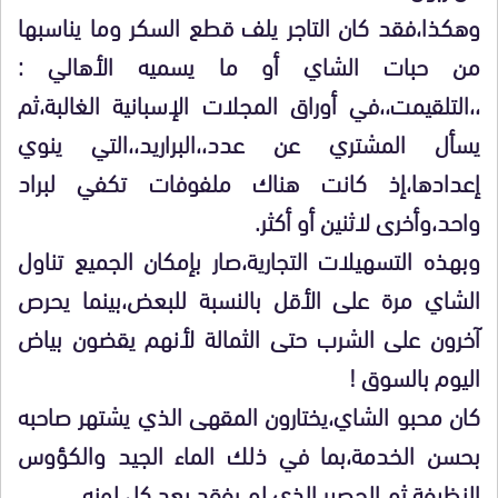
وهكذا،فقد كان التاجر يلف قطع السكر وما يناسبها
من حبات الشاي أو ما يسميه الأهالي :
،،التلقيمت،،في أوراق المجلات الإسبانية الغالبة،ثم
يسأل المشتري عن عدد،،البراريد،،التي ينوي
إعدادها،إذ كانت هناك ملفوفات تكفي لبراد
واحد،وأخرى لاثنين أو أكثر.
وبهذه التسهيلات التجارية،صار بإمكان الجميع تناول
الشاي مرة على الأقل بالنسبة للبعض،بينما يحرص
آخرون على الشرب حتى الثمالة لأنهم يقضون بياض
اليوم بالسوق !
كان محبو الشاي،يختارون المقهى الذي يشتهر صاحبه
بحسن الخدمة،بما في ذلك الماء الجيد والكؤوس
النظيفة ثم الحصير الذي لم يفقد بعد كل لونه.