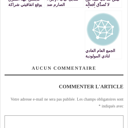
لا تُصدِّق أفعالُه
الصارم ضد
يوقع اتفاقيتي شراكة
أقوالُه
المتجاسرين على
مع وزارة الصناعة و
الإمام البخاري من
التجارة لاحداث
طرف الوزارة
مناطق الاستقبال
الوصية على الشأن
الصناعي و الاسواق
الديني يتعين على
الاسبوعية بالجهة
المجتمع المدني أن
يقاضيهم
الجمع العام العادي
لنادي المولودية
الوجدية يصوت
بالإجماع على
AUCUN COMMENTAIRE
التقريرين الأدبي
والمالي
COMMENTER L'ARTICLE
Votre adresse e-mail ne sera pas publiée.
Les champs obligatoires sont
*
indiqués avec